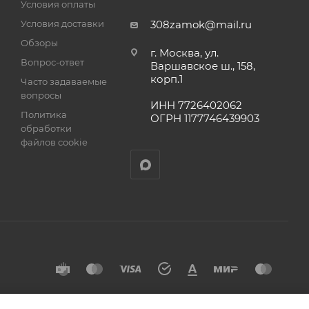
Условия оплаты
Условия доставки
308zamok@mail.ru
Обзоры
г. Москва, ул.
Вопрос-ответ
Варшавское ш., 158,
корп.1
Часто задаваемые
вопросы
ИНН 7726402062
Политика
ОГРН 1177746439903
обработки
файлов cookie