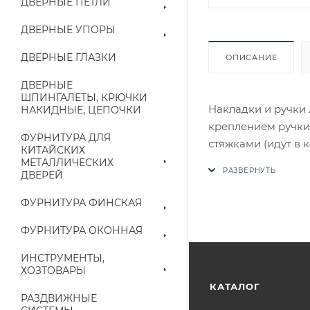
ДВЕРНЫЕ ПЕТЛИ
ДВЕРНЫЕ УПОРЫ
ДВЕРНЫЕ ГЛАЗКИ
ОПИСАНИЕ
ДВЕРНЫЕ
ШПИНГАЛЕТЫ, КРЮЧКИ
Накладки и ручки 
НАКИДНЫЕ, ЦЕПОЧКИ
креплением ручки
ФУРНИТУРА ДЛЯ
стяжками (идут в 
КИТАЙСКИХ
В случае отсутств
МЕТАЛЛИЧЕСКИХ
ДВЕРЕЙ
аналог на утвержд
ФУРНИТУРА ФИНСКАЯ
Цены на сайте не
приходит письмо т
ФУРНИТУРА ОКОННАЯ
ИНСТРУМЕНТЫ,
Конечная цена буд
ХОЗТОВАРЫ
наличие на складе
КАТАЛОГ
РАЗДВИЖНЫЕ
выставленного сче