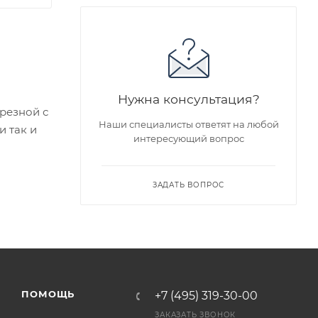
Нужна консультация?
зрезной с
Наши специалисты ответят на любой
 так и
интересующий вопрос
едложен
ЗАДАТЬ ВОПРОС
я заказа
ра на
а
ПОМОЩЬ
+7 (495) 319-30-00
ЗАКАЗАТЬ ЗВОНОК