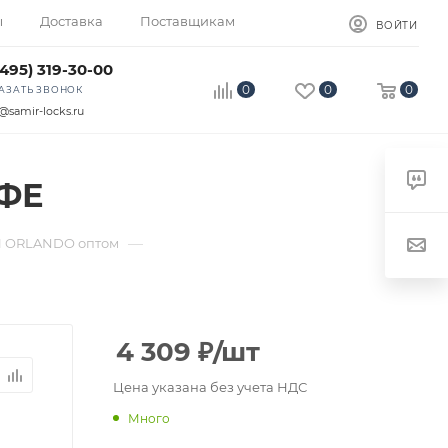
ы
Доставка
Поставщикам
ВОЙТИ
(495) 319-30-00
0
0
0
АЗАТЬ ЗВОНОК
@samir-locks.ru
ФЕ
—
 ORLANDO оптом
4 309
₽
/шт
Цена указана без учета НДС
Много