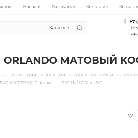
Акции
Новости
Как купить
Компания
Контакт
+7 
Каталог
ЗАК
info
11 ORLANDO МАТОВЫЙ КО
—
—
—
СТОРОННЯЯ ПРОДУКЦИЯ
ДВЕРНЫЕ РУЧКИ
РУЧКИ
—
ВАЯ КОЛЛЕКЦИЯ оптом
R02-H411 ORLANDO