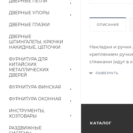
ДВЕРНЫЕ ПЕТЛИ
ДВЕРНЫЕ УПОРЫ
ДВЕРНЫЕ ГЛАЗКИ
ОПИСАНИЕ
ДВЕРНЫЕ
ШПИНГАЛЕТЫ, КРЮЧКИ
Накладки и ручки 
НАКИДНЫЕ, ЦЕПОЧКИ
креплением ручки
ФУРНИТУРА ДЛЯ
стяжками (идут в 
КИТАЙСКИХ
В случае отсутств
МЕТАЛЛИЧЕСКИХ
ДВЕРЕЙ
аналог на утвержд
ФУРНИТУРА ФИНСКАЯ
Цены на сайте не
приходит письмо т
ФУРНИТУРА ОКОННАЯ
ИНСТРУМЕНТЫ,
Конечная цена буд
ХОЗТОВАРЫ
наличие на складе
КАТАЛОГ
РАЗДВИЖНЫЕ
выставленного сче