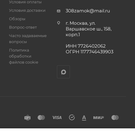
Условия оплаты
Условия доставки
308zamok@mail.ru
Обзоры
г. Москва, ул.
Вопрос-ответ
Варшавское ш., 158,
корп.1
Часто задаваемые
вопросы
ИНН 7726402062
Политика
ОГРН 1177746439903
обработки
файлов cookie