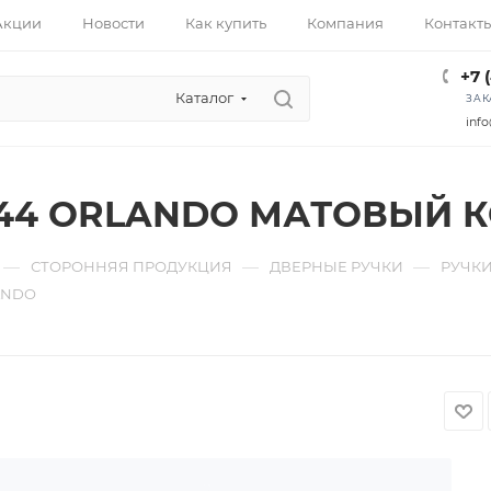
Акции
Новости
Как купить
Компания
Контакт
+7 
Каталог
ЗАК
info
044 ORLANDO МАТОВЫЙ 
—
—
—
СТОРОННЯЯ ПРОДУКЦИЯ
ДВЕРНЫЕ РУЧКИ
РУЧКИ
ANDO