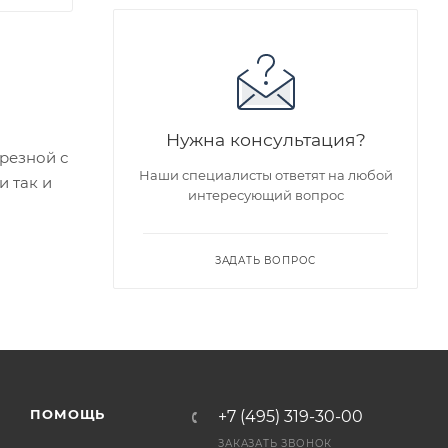
Нужна консультация?
зрезной с
Наши специалисты ответят на любой
 так и
интересующий вопрос
едложен
ЗАДАТЬ ВОПРОС
я заказа
ра на
а
ПОМОЩЬ
+7 (495) 319-30-00
ЗАКАЗАТЬ ЗВОНОК