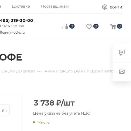
ы
Доставка
Поставщикам
ВОЙТИ
(495) 319-30-00
0
0
0
АЗАТЬ ЗВОНОК
@samir-locks.ru
КОФЕ
—
 ORLANDO оптом
РУЧКИ ORLANDO КЛАССИКА оптом
3 738
₽
/шт
Цена указана без учета НДС
Много