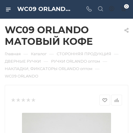
0
WC09 ORLANDO МАТОВЫЙ КОФЕ. Дверная и мебельная фурнитура САМИР-КИЛИТ | Оптовые поставки
WC09 ORLANDO
МАТОВЫЙ КОФЕ
—
—
—
Главная
Каталог
СТОРОННЯЯ ПРОДУКЦИЯ
—
—
ДВЕРНЫЕ РУЧКИ
РУЧКИ ORLANDO оптом
—
НАКЛАДКИ, ФИКСАТОРЫ ORLANDO оптом
WC09 ORLANDO