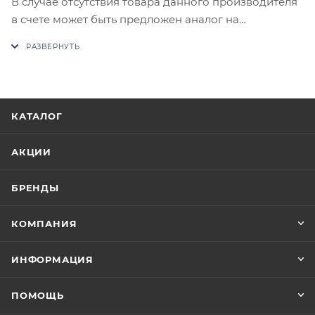
В случае отсутствия товара данного производителя
в счете может быть предложен аналог на
утверждение заказчика.
Цены на сайте не являются оптовыми и
окончательными. После оформления заказа
приходит письмо только для подтверждения, что
КАТАЛОГ
заказ был получен.
АКЦИИ
Конечная цена будет отображена в высланном
счете после проверки товара на наличие на складе.
БРЕНДЫ
Фактом подтверждения покупки будет считаться
оплата выставленного счета.
КОМПАНИЯ
ИНФОРМАЦИЯ
ПОМОЩЬ