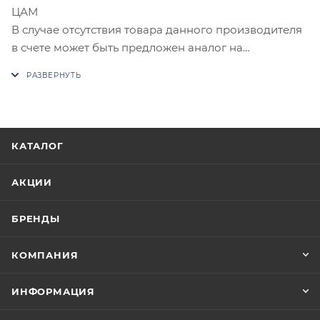
ЦАМ
В случае отсутствия товара данного производителя
в счете может быть предложен аналог на
утверждение заказчика.
Цены на сайте не являются оптовыми и
окончательными. После оформления заказа
приходит письмо только для подтверждения, что
КАТАЛОГ
заказ был получен.
АКЦИИ
Конечная цена будет отображена в высланном
счете после проверки товара на наличие на складе.
БРЕНДЫ
Фактом подтверждения покупки будет считаться
оплата выставленного счета.
КОМПАНИЯ
ИНФОРМАЦИЯ