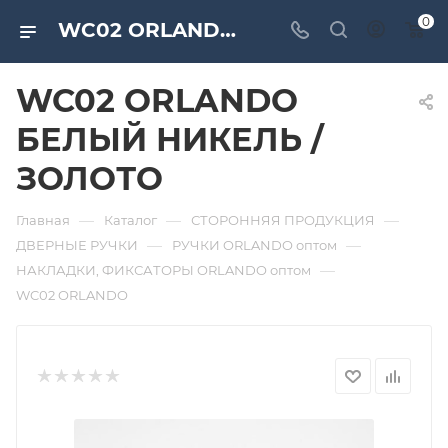
0
WC02 ORLANDO БЕЛЫЙ НИКЕЛЬ / ЗОЛОТО. Дверная и мебельная фурнитура САМИР-КИЛИТ | Оптовые поставки
WC02 ORLANDO
БЕЛЫЙ НИКЕЛЬ /
ЗОЛОТО
—
—
—
Главная
Каталог
СТОРОННЯЯ ПРОДУКЦИЯ
—
—
ДВЕРНЫЕ РУЧКИ
РУЧКИ ORLANDO оптом
—
НАКЛАДКИ, ФИКСАТОРЫ ORLANDO оптом
WC02 ORLANDO