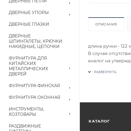
ДВЕРНЫЕ ПЕТЛИ
ДВЕРНЫЕ УПОРЫ
ДВЕРНЫЕ ГЛАЗКИ
ОПИСАНИЕ
ДВЕРНЫЕ
ШПИНГАЛЕТЫ, КРЮЧКИ
длина ручки - 122 
НАКИДНЫЕ, ЦЕПОЧКИ
В случае отсутств
ФУРНИТУРА ДЛЯ
аналог на утвержд
КИТАЙСКИХ
МЕТАЛЛИЧЕСКИХ
ДВЕРЕЙ
Цены на сайте не
приходит письмо т
ФУРНИТУРА ФИНСКАЯ
Конечная цена буд
ФУРНИТУРА ОКОННАЯ
наличие на складе
ИНСТРУМЕНТЫ,
выставленного сче
ХОЗТОВАРЫ
КАТАЛОГ
РАЗДВИЖНЫЕ