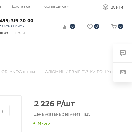
ы
Доставка
Поставщикам
ВОЙТИ
(495) 319-30-00
0
0
0
АЗАТЬ ЗВОНОК
@samir-locks.ru
—
 ORLANDO оптом
АЛЮМИНИЕВЫЕ РУЧКИ POLLY оптом
2 226
₽
/шт
Цена указана без учета НДС
Много