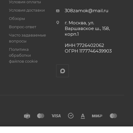
Условия оплаты
Условия доставки
308zamok@mail.ru
Обзоры
г. Москва, ул.
Вопрос-ответ
Варшавское ш., 158,
корп.1
Часто задаваемые
вопросы
ИНН 7726402062
Политика
ОГРН 1177746439903
обработки
файлов cookie