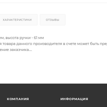
ХАРАКТЕРИСТИКИ
ОТЗЫВЫ
мм, высота ручки - 61 мм
ия товара данного производителя в счете может быть пр
ение заказчика.
 являются оптовыми и окончательными. После оформлени
олько для подтверждения, что заказ был получен.
ет отображена в высланном счете после проверки това
. Фактом подтверждения покупки будет считаться оплат
та.
КОМПАНИЯ
ИНФОРМАЦИЯ