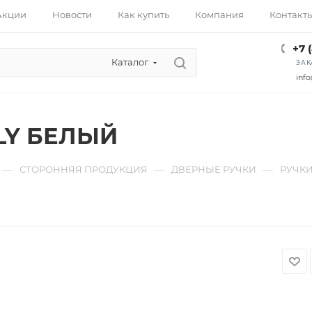
Акции
Новости
Как купить
Компания
Контакт
+7 
Каталог
ЗАК
info
LLY БЕЛЫЙ
—
—
—
СТОРОННЯЯ ПРОДУКЦИЯ
ДВЕРНЫЕ РУЧКИ
РУЧКИ