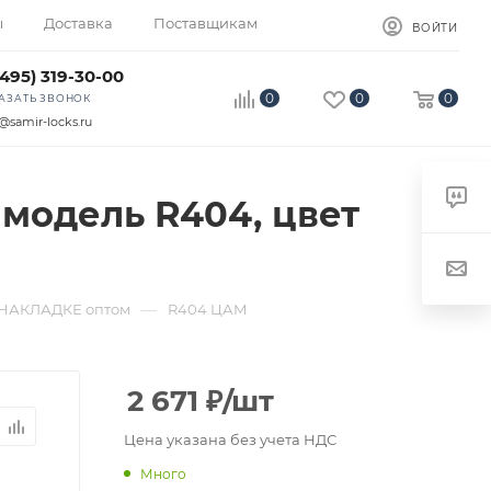
ы
Доставка
Поставщикам
ВОЙТИ
(495) 319-30-00
0
0
0
АЗАТЬ ЗВОНОК
@samir-locks.ru
 модель R404, цвет
—
НАКЛАДКЕ оптом
R404 ЦАМ
2 671
₽
/шт
Цена указана без учета НДС
Много