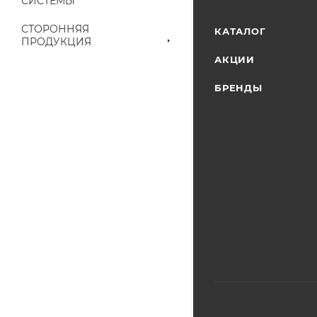
СИСТЕМЫ
наличие на складе
выставленного сче
СТОРОННЯЯ
КАТАЛОГ
ПРОДУКЦИЯ
АКЦИИ
БРЕНДЫ