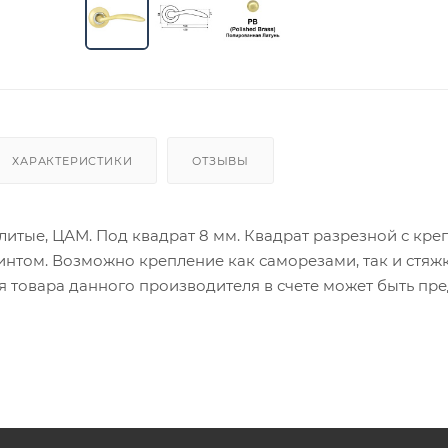
ХАРАКТЕРИСТИКИ
ОТЗЫВЫ
литые, ЦАМ. Под квадрат 8 мм. Квадрат разрезной с кр
интом. Возможно крепление как саморезами, так и стяж
ия товара данного производителя в счете может быть пр
ение заказчика.
 являются оптовыми и окончательными. После оформлени
олько для подтверждения, что заказ был получен.
ет отображена в высланном счете после проверки това