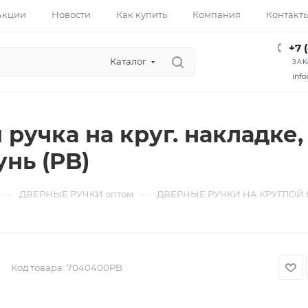
Акции
Новости
Как купить
Компания
Контакт
+7 
Каталог
ЗАК
info
 ручка на круг. накладке,
унь (PB)
—
—
ДВЕРНЫЕ РУЧКИ оптом
ДВЕРНЫЕ РУЧКИ НА КРУГЛОЙ 
Код товара:
7040400PB