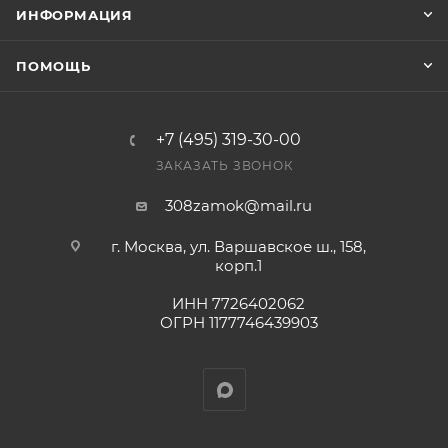
ИНФОРМАЦИЯ
счете после проверки товара на наличие на складе.
Фактом подтверждения покупки будет считаться
ПОМОЩЬ
оплата выставленного счета.
+7 (495) 319-30-00
ЗАКАЗАТЬ ЗВОНОК
308zamok@mail.ru
г. Москва, ул. Варшавское ш., 158,
корп.1
ИНН 7726402062
ОГРН 1177746439903