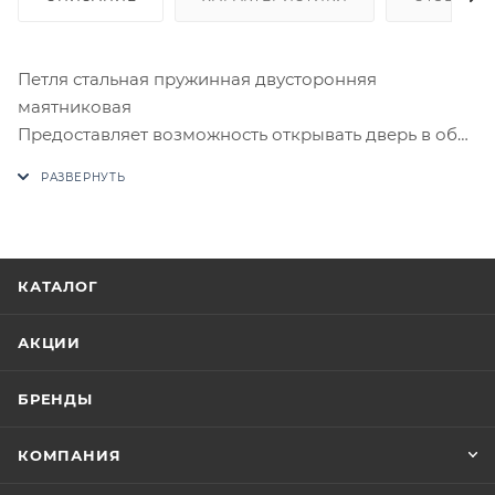
Петля стальная пружинная двусторонняя
маятниковая
Предоставляет возможность открывать дверь в обе
стороны (например, дверь на кухню ресторана).
Для обеспечения мягкого и бесшумного хода петли,
её механизм снабжен подшипником.
В случае отсутствия товара данного производителя
в счете может быть предложен аналог на
КАТАЛОГ
утверждение заказчика.
АКЦИИ
Цены на сайте не являются оптовыми и
окончательными. После оформления заказа
БРЕНДЫ
приходит письмо только для подтверждения, что
заказ был получен.
КОМПАНИЯ
Конечная цена будет отображена в высланном