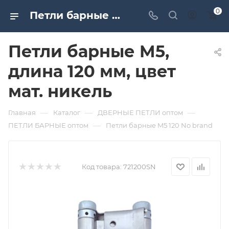
0
Петли барные M5, длина 120 мм, цвет мат. никель. Дверная и мебельная фурнитура САМИР-КИЛИТ | Оптовые поставки
Петли барные M5,
длина 120 мм, цвет
мат. никель
—
—
—
Главная
Каталог
ДВЕРНЫЕ ПЕТЛИ оптом
—
ПЕТЛИ БАРНЫЕ оптом
Петли барные M5 120 No brand
Код товара:
721200SN