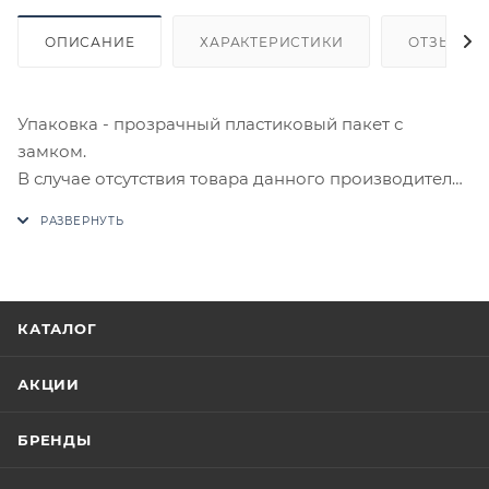
ОПИСАНИЕ
ХАРАКТЕРИСТИКИ
ОТЗЫВЫ
Упаковка - прозрачный пластиковый пакет с
замком.
В случае отсутствия товара данного производителя
в счете может быть предложен аналог на
утверждение заказчика.
Цены на сайте не являются оптовыми и
окончательными. После оформления заказа
КАТАЛОГ
приходит письмо только для подтверждения, что
заказ был получен.
АКЦИИ
Конечная цена будет отображена в высланном
БРЕНДЫ
счете после проверки товара на наличие на складе.
Фактом подтверждения покупки будет считаться