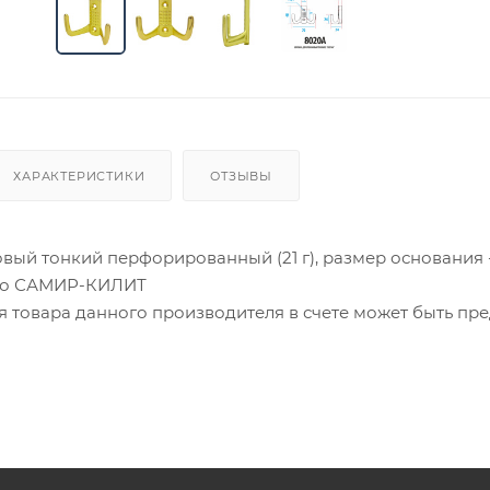
ХАРАКТЕРИСТИКИ
ОТЗЫВЫ
ый тонкий перфорированный (21 г), размер основания -
ено САМИР-КИЛИТ
ия товара данного производителя в счете может быть пр
ение заказчика.
 являются оптовыми и окончательными. После оформлени
олько для подтверждения, что заказ был получен.
ет отображена в высланном счете после проверки това