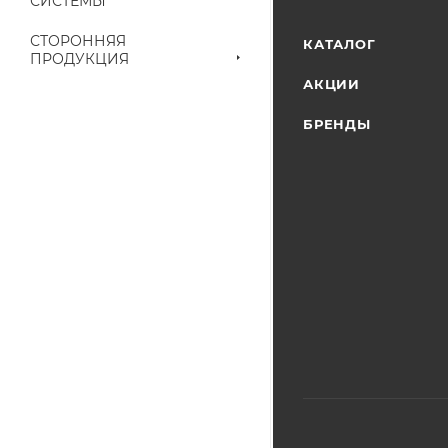
СИСТЕМЫ
наличие на складе
выставленного сче
СТОРОННЯЯ
КАТАЛОГ
ПРОДУКЦИЯ
АКЦИИ
БРЕНДЫ