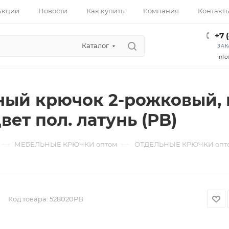
Акции
Новости
Как купить
Компания
Контакт
+7 
Каталог
ЗАК
info
ый крючок 2-рожковый, 
вет пол. латунь (PB)
—
—
МЕБЕЛЬНЫЕ КРЮЧКИ оптом
ОТДЕЛЬНЫЕ КРЮЧКИ опт
Код товара:
528020PB