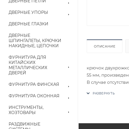
ДВЕРНЫЕ ПЕТЛИ
ДВЕРНЫЕ УПОРЫ
ДВЕРНЫЕ ГЛАЗКИ
ДВЕРНЫЕ
ШПИНГАЛЕТЫ, КРЮЧКИ
НАКИДНЫЕ, ЦЕПОЧКИ
ОПИСАНИЕ
ФУРНИТУРА ДЛЯ
КИТАЙСКИХ
крючок двухрожков
МЕТАЛЛИЧЕСКИХ
ДВЕРЕЙ
55 мм, произвед
В случае отсутств
ФУРНИТУРА ФИНСКАЯ
аналог на утвержд
ФУРНИТУРА ОКОННАЯ
Цены на сайте не
ИНСТРУМЕНТЫ,
приходит письмо т
ХОЗТОВАРЫ
РАЗДВИЖНЫЕ
Конечная цена буд