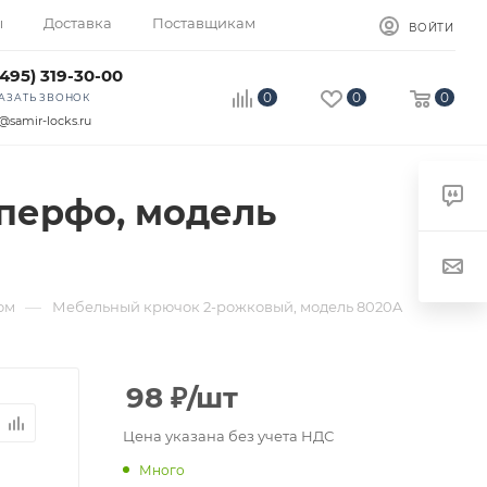
ы
Доставка
Поставщикам
ВОЙТИ
(495) 319-30-00
0
0
0
АЗАТЬ ЗВОНОК
@samir-locks.ru
перфо, модель
—
ом
Мебельный крючок 2-рожковый, модель 8020A
98
₽
/шт
Цена указана без учета НДС
Много