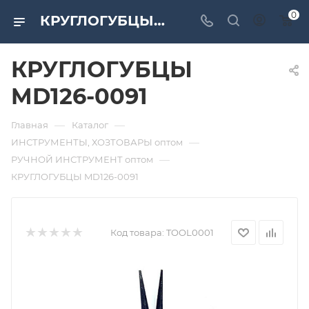
0
КРУГЛОГУБЦЫ MD126-0091. Дверная и мебельная фурнитура САМИР-КИЛИТ | Оптовые поставки
КРУГЛОГУБЦЫ
MD126-0091
—
—
Главная
Каталог
—
ИНСТРУМЕНТЫ, ХОЗТОВАРЫ оптом
—
РУЧНОЙ ИНСТРУМЕНТ оптом
КРУГЛОГУБЦЫ MD126-0091
Код товара:
TOOL0001