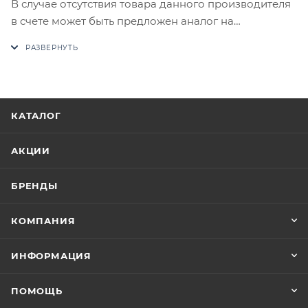
В случае отсутствия товара данного производителя
в счете может быть предложен аналог на
утверждение заказчика.
Цены на сайте не являются оптовыми и
окончательными. После оформления заказа
приходит письмо только для подтверждения, что
КАТАЛОГ
заказ был получен.
АКЦИИ
Конечная цена будет отображена в высланном
счете после проверки товара на наличие на складе.
БРЕНДЫ
Фактом подтверждения покупки будет считаться
оплата выставленного счета.
КОМПАНИЯ
ИНФОРМАЦИЯ
ПОМОЩЬ