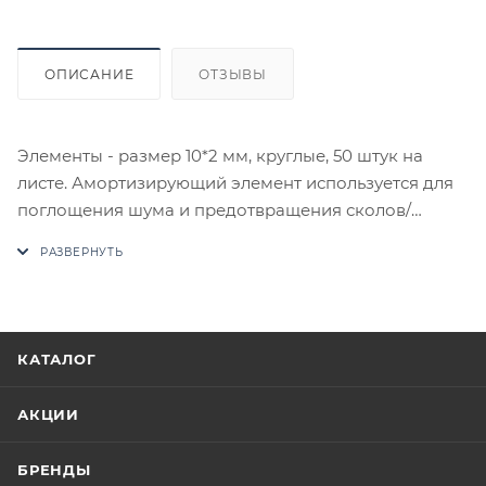
ОПИСАНИЕ
ОТЗЫВЫ
Элементы - размер 10*2 мм, круглые, 50 штук на
листе. Амортизирующий элемент используется для
поглощения шума и предотвращения сколов/
царапин при соприкосновении элементов мебели
без доводчика, например, ящиков или дверец
шкафа. Производство Турция.
В случае отсутствия товара данного производителя
в счете может быть предложен аналог на
КАТАЛОГ
утверждение заказчика.
АКЦИИ
Цены на сайте не являются оптовыми и
окончательными. После оформления заказа
БРЕНДЫ
приходит письмо только для подтверждения, что