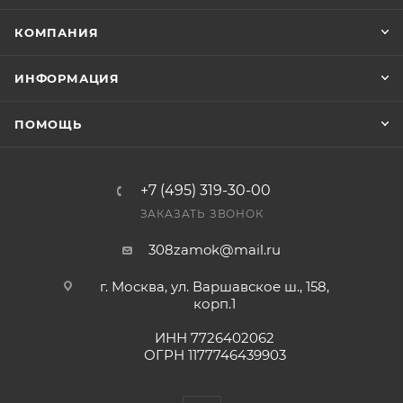
заказ был получен.
КОМПАНИЯ
Конечная цена будет отображена в высланном
ИНФОРМАЦИЯ
счете после проверки товара на наличие на складе.
Фактом подтверждения покупки будет считаться
ПОМОЩЬ
оплата выставленного счета.
+7 (495) 319-30-00
ЗАКАЗАТЬ ЗВОНОК
308zamok@mail.ru
г. Москва, ул. Варшавское ш., 158,
корп.1
ИНН 7726402062
ОГРН 1177746439903