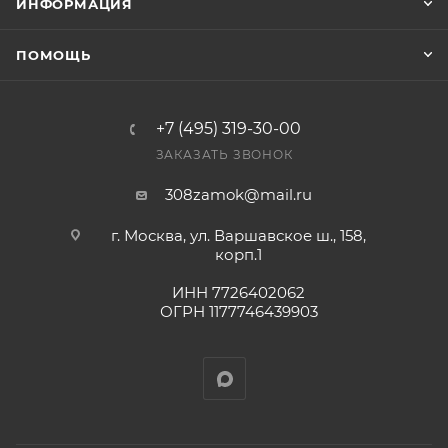
ИНФОРМАЦИЯ
Конечная цена будет отображена в высланном
ПОМОЩЬ
счете после проверки товара на наличие на складе.
Фактом подтверждения покупки будет считаться
оплата выставленного счета.
+7 (495) 319-30-00
ЗАКАЗАТЬ ЗВОНОК
308zamok@mail.ru
г. Москва, ул. Варшавское ш., 158,
корп.1
ИНН 7726402062
ОГРН 1177746439903