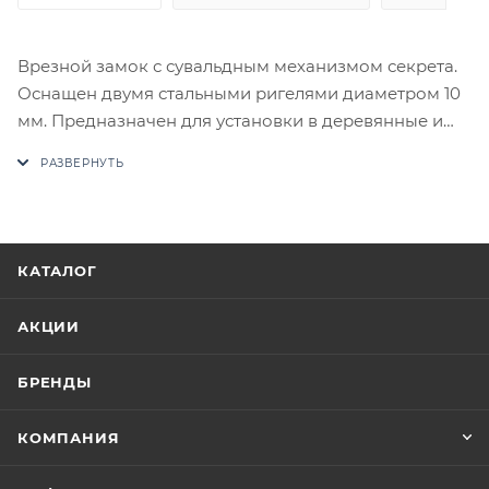
Врезной замок с сувальдным механизмом секрета.
Оснащен двумя стальными ригелями диаметром 10
мм. Предназначен для установки в деревянные и
металлические двери толщиной до 50 мм. Материал
- сталь. Количество секретных комбинаций - 100. 3
ключа. Индивидуальная упаковка - коробка
картонная. Комплектность - замок, ответная планка,
2 накладки, комплект крепежа.
КАТАЛОГ
В случае отсутствия товара данного производителя
в счете может быть предложен аналог на
АКЦИИ
утверждение заказчика.
БРЕНДЫ
Цены на сайте не являются оптовыми и
окончательными. После оформления заказа
КОМПАНИЯ
приходит письмо только для подтверждения, что
заказ был получен.