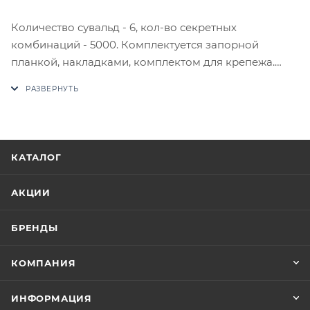
Количество сувальд - 6, кол-во секретных
комбинаций - 5000. Комплектуется запорной
планкой, накладками, комплектом для крепежа.
Возможно изменение комплектации.
Индивидуальная упаковка - коробка картонная.
В случае отсутствия товара данного производителя
в счете может быть предложен аналог на
утверждение заказчика.
КАТАЛОГ
Цены на сайте не являются оптовыми и
АКЦИИ
окончательными. После оформления заказа
приходит письмо только для подтверждения, что
БРЕНДЫ
заказ был получен.
КОМПАНИЯ
Конечная цена будет отображена в высланном
счете после проверки товара на наличие на складе.
ИНФОРМАЦИЯ
Фактом подтверждения покупки будет считаться