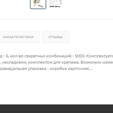
ХАРАКТЕРИСТИКИ
ОТЗЫВЫ
д - 6, кол-во секретных комбинаций - 5000. Комплектует
, накладками, комплектом для крепежа. Возможно изм
дивидуальная упаковка - коробка картонная.
ия товара данного производителя в счете может быть пр
ение заказчика.
 являются оптовыми и окончательными. После оформлени
олько для подтверждения, что заказ был получен.
ет отображена в высланном счете после проверки това