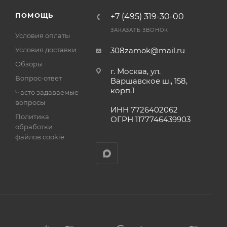
а
ПОМОЩЬ
+7 (495) 319-30-00
ЗАКАЗАТЬ ЗВОНОК
Условия оплаты
Условия доставки
308zamok@mail.ru
Обзоры
г. Москва, ул.
Вопрос-ответ
Варшавское ш., 158,
корп.1
Часто задаваемые
вопросы
ИНН 7726402062
Политика
ОГРН 1177746439903
обработки
файлов cookie