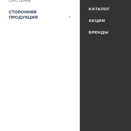
СИСТЕМЫ
наличие на складе
КАТАЛОГ
СТОРОННЯЯ
выставленного сче
ПРОДУКЦИЯ
АКЦИИ
БРЕНДЫ