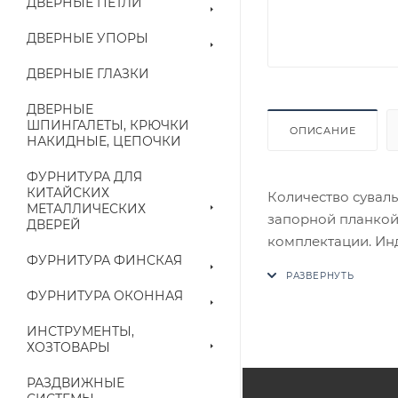
ДВЕРНЫЕ ПЕТЛИ
ДВЕРНЫЕ УПОРЫ
ДВЕРНЫЕ ГЛАЗКИ
ДВЕРНЫЕ
ШПИНГАЛЕТЫ, КРЮЧКИ
ОПИСАНИЕ
НАКИДНЫЕ, ЦЕПОЧКИ
ФУРНИТУРА ДЛЯ
КИТАЙСКИХ
Количество суваль
МЕТАЛЛИЧЕСКИХ
запорной планкой
ДВЕРЕЙ
комплектации. Ин
ФУРНИТУРА ФИНСКАЯ
В случае отсутств
аналог на утвержд
ФУРНИТУРА ОКОННАЯ
Цены на сайте не
ИНСТРУМЕНТЫ,
ХОЗТОВАРЫ
приходит письмо т
РАЗДВИЖНЫЕ
Конечная цена буд