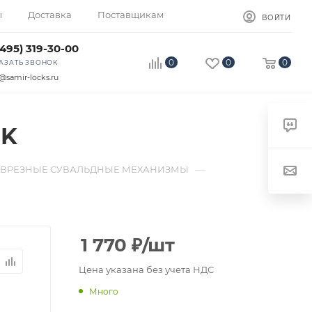
ы
Доставка
Поставщикам
ВОЙТИ
(495) 319-30-00
0
0
0
АЗАТЬ ЗВОНОК
@samir-locks.ru
3K
—
ВРЕЗНЫЕ СУВАЛЬДНЫЕ МЕХАНИЗМЫ
1 770
₽
/шт
Цена указана без учета НДС
Много