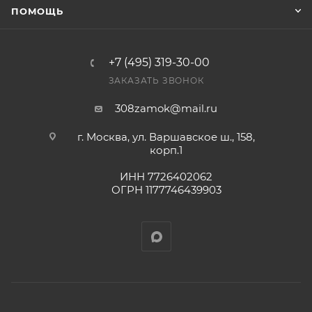
ПОМОЩЬ
оплата выставленного счета.
+7 (495) 319-30-00
ЗАКАЗАТЬ ЗВОНОК
308zamok@mail.ru
г. Москва, ул. Варшавское ш., 158,
корп.1
ИНН 7726402062
ОГРН 1177746439903