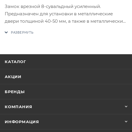
Замок врезной 8-сувальдный усиленный.
Предназначен для установки в металлические
двери толщиной 40-50 мм, а также в металлические
шкафы. Замок универсальный, возможна установка
как в правые, так и в левые двери. Комплектуется
бронепластиной.
В случае отсутствия товара данного производителя
в счете может быть предложен аналог на
КАТАЛОГ
утверждение заказчика.
АКЦИИ
Цены на сайте не являются оптовыми и
окончательными. После оформления заказа
БРЕНДЫ
приходит письмо только для подтверждения, что
заказ был получен.
КОМПАНИЯ
Конечная цена будет отображена в высланном
ИНФОРМАЦИЯ
счете после проверки товара на наличие на складе.
Фактом подтверждения покупки будет считаться