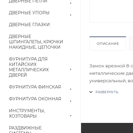
ДВЕРНЫЕ ПЕТЛИ
ДВЕРНЫЕ УПОРЫ
ДВЕРНЫЕ ГЛАЗКИ
ДВЕРНЫЕ
ШПИНГАЛЕТЫ, КРЮЧКИ
ОПИСАНИЕ
НАКИДНЫЕ, ЦЕПОЧКИ
ФУРНИТУРА ДЛЯ
КИТАЙСКИХ
Замок врезной 8-
МЕТАЛЛИЧЕСКИХ
металлические дв
ДВЕРЕЙ
универсальный, во
ФУРНИТУРА ФИНСКАЯ
Комплектуется бр
В случае отсутств
ФУРНИТУРА ОКОННАЯ
аналог на утвержд
ИНСТРУМЕНТЫ,
ХОЗТОВАРЫ
Цены на сайте не
приходит письмо т
РАЗДВИЖНЫЕ