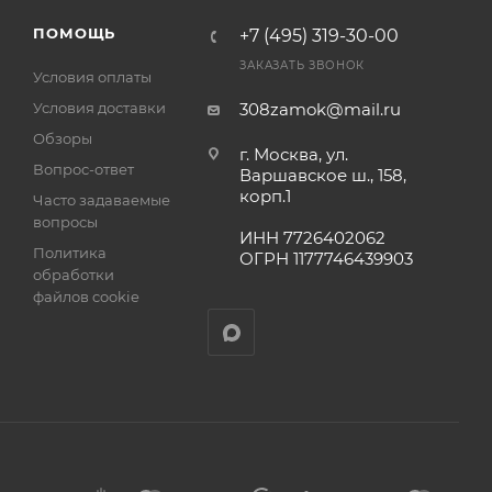
ра на
ПОМОЩЬ
+7 (495) 319-30-00
а
ЗАКАЗАТЬ ЗВОНОК
Условия оплаты
Условия доставки
308zamok@mail.ru
Обзоры
г. Москва, ул.
Вопрос-ответ
Варшавское ш., 158,
корп.1
Часто задаваемые
вопросы
ИНН 7726402062
Политика
ОГРН 1177746439903
обработки
файлов cookie