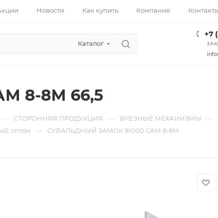
Акции
Новости
Как купить
Компания
Контакт
+7 
Каталог
ЗАК
info
АМ 8-8М 66,5
—
—
—
СТОРОННЯЯ ПРОДУКЦИЯ
ВРЕЗНЫЕ МЕХАНИЗМЫ
—
Е оптом
СУВАЛЬДНЫЙ ЗАМОК 81000 САМ 8-8М