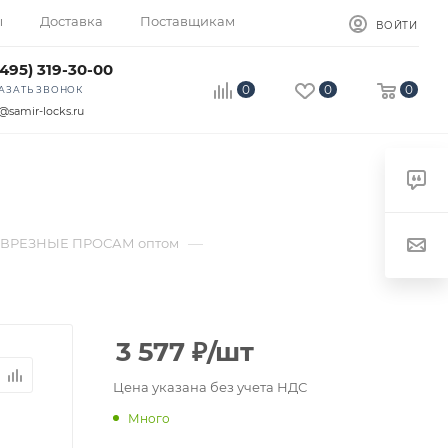
ы
Доставка
Поставщикам
ВОЙТИ
(495) 319-30-00
0
0
0
АЗАТЬ ЗВОНОК
@samir-locks.ru
—
ВРЕЗНЫЕ ПРОСАМ оптом
3 577
₽
/шт
Цена указана без учета НДС
Много