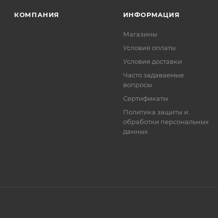
ет отображена в высланном счете после проверки това
КОМПАНИЯ
ИНФОРМАЦИЯ
. Фактом подтверждения покупки будет считаться оплат
Магазины
та.
Условия оплаты
Условия доставки
Часто задаваемые
вопросы
Сертификаты
Политика защиты и
обработки персональных
данных