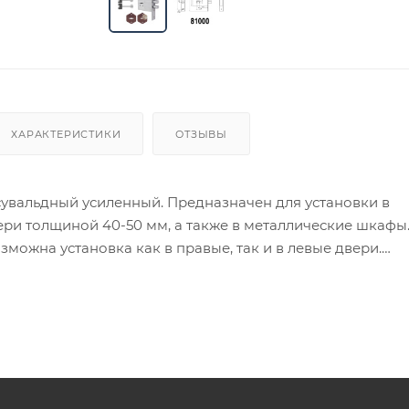
ХАРАКТЕРИСТИКИ
ОТЗЫВЫ
сувальдный усиленный. Предназначен для установки в
ери толщиной 40-50 мм, а также в металлические шкафы
зможна установка как в правые, так и в левые двери.
онепластиной.
ия товара данного производителя в счете может быть пр
ение заказчика.
 являются оптовыми и окончательными. После оформлени
олько для подтверждения, что заказ был получен.