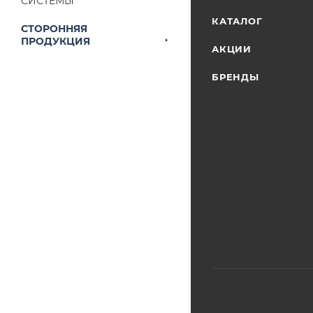
СИСТЕМЫ
Конечная цена буд
КАТАЛОГ
СТОРОННЯЯ
наличие на складе
ПРОДУКЦИЯ
АКЦИИ
выставленного сче
БРЕНДЫ