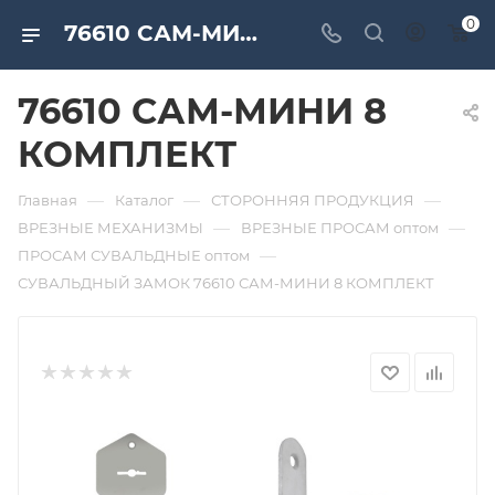
0
76610 САМ-МИНИ 8 КОМПЛЕКТ. Дверная и мебельная фурнитура САМИР-КИЛИТ | Оптовые поставки
76610 САМ-МИНИ 8
КОМПЛЕКТ
—
—
—
Главная
Каталог
СТОРОННЯЯ ПРОДУКЦИЯ
—
—
ВРЕЗНЫЕ МЕХАНИЗМЫ
ВРЕЗНЫЕ ПРОСАМ оптом
—
ПРОСАМ СУВАЛЬДНЫЕ оптом
СУВАЛЬДНЫЙ ЗАМОК 76610 САМ-МИНИ 8 КОМПЛЕКТ