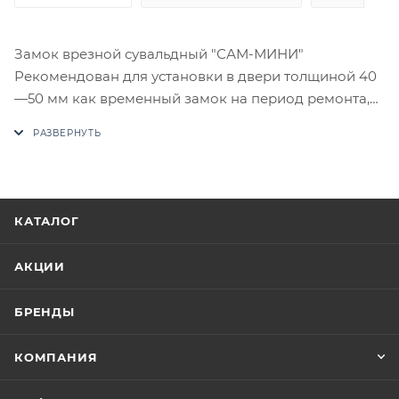
Замок врезной сувальдный "САМ-МИНИ"
Рекомендован для установки в двери толщиной 40
—50 мм как временный замок на период ремонта,
строительства и реконструкции. После окончания
ремонта рекомендуем заменить замок на более
секретный. Замок универсальный, возможна
установка как в правые, так и в левые двери. В
комплекте - шестигранные накладки (цвет - цинк),
КАТАЛОГ
запорная планка.
В случае отсутствия товара данного производителя
АКЦИИ
в счете может быть предложен аналог на
утверждение заказчика.
БРЕНДЫ
Цены на сайте не являются оптовыми и
КОМПАНИЯ
окончательными. После оформления заказа
приходит письмо только для подтверждения, что