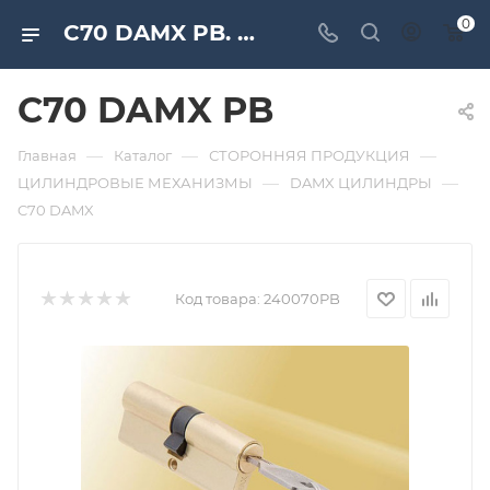
0
C70 DAMX PB. Дверная и мебельная фурнитура САМИР-КИЛИТ | Оптовые поставки
C70 DAMX PB
—
—
—
Главная
Каталог
СТОРОННЯЯ ПРОДУКЦИЯ
—
—
ЦИЛИНДРОВЫЕ МЕХАНИЗМЫ
DAMX ЦИЛИНДРЫ
C70 DAMX
Код товара:
240070PB