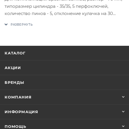
типоразмер цилиндра - 35/35, 5 перфоключей,
количество пинов - 5, отклонение кулачка на 30
градусов защищает от выбивания. Материал - ЦАМ
(цинк + алюминий + медь).
В случае отсутствия товара данного производителя
в счете может быть предложен аналог на
утверждение заказчика.
КАТАЛОГ
Цены на сайте не являются оптовыми и
АКЦИИ
окончательными. После оформления заказа
приходит письмо только для подтверждения, что
БРЕНДЫ
заказ был получен.
КОМПАНИЯ
Конечная цена будет отображена в высланном
счете после проверки товара на наличие на складе.
ИНФОРМАЦИЯ
Фактом подтверждения покупки будет считаться
оплата выставленного счета.
ПОМОЩЬ