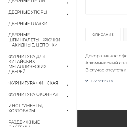
ДВЕРНЫЕ ПЕТЛИ
ДВЕРНЫЕ УПОРЫ
ДВЕРНЫЕ ГЛАЗКИ
ДВЕРНЫЕ
ОПИСАНИЕ
ШПИНГАЛЕТЫ, КРЮЧКИ
НАКИДНЫЕ, ЦЕПОЧКИ
Декоративное офо
ФУРНИТУРА ДЛЯ
КИТАЙСКИХ
Алюминиевый спл
МЕТАЛЛИЧЕСКИХ
В случае отсутств
ДВЕРЕЙ
аналог на утвержд
ФУРНИТУРА ФИНСКАЯ
Цены на сайте не
ФУРНИТУРА ОКОННАЯ
приходит письмо т
ИНСТРУМЕНТЫ,
ХОЗТОВАРЫ
Конечная цена буд
наличие на складе
РАЗДВИЖНЫЕ
выставленного сче