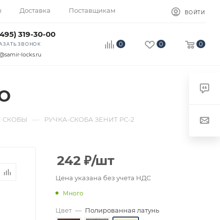
ы
Доставка
Поставщикам
ВОЙТИ
(495) 319-30-00
0
0
0
АЗАТЬ ЗВОНОК
@samir-locks.ru
ТО
—
И СКОБЫ
РУЧКА-СКОБА ЗЕНИТ РС-2
242
₽
/шт
Цена указана без учета НДС
Много
Цвет
—
Полированная латунь