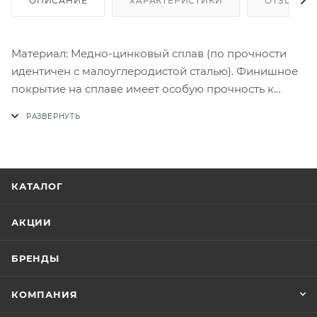
ОПИСАНИЕ
ХАРАКТЕРИСТИКИ
ОТЗЫВЫ
Материал: Медно-цинковый сплав (по прочности
идентичен с малоуглеродистой сталью). Финишное
покрытие на сплаве имеет особую прочность к
истиранию. Комплектация: Комплект ручек на 1
дверь (пара 2 шт. на обе стороны), четырехгранный
стяжной стержень, саморезы, стяжные винты,
фиксирующие потаенные винты, инструкция по
монтажу.
КАТАЛОГ
В случае отсутствия товара данного производителя
в счете может быть предложен аналог на
АКЦИИ
утверждение заказчика.
БРЕНДЫ
Цены на сайте не являются оптовыми и
окончательными. После оформления заказа
КОМПАНИЯ
приходит письмо только для подтверждения, что