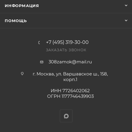
заказ был получен.
ИНФОРМАЦИЯ
Конечная цена будет отображена в высланном
ПОМОЩЬ
счете после проверки товара на наличие на складе.
Фактом подтверждения покупки будет считаться
оплата выставленного счета.
+7 (495) 319-30-00
ЗАКАЗАТЬ ЗВОНОК
308zamok@mail.ru
г. Москва, ул. Варшавское ш., 158,
корп.1
ИНН 7726402062
ОГРН 1177746439903