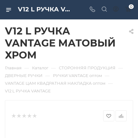
0
V12 L РУЧКА VANTAGE МАТОВЫЙ ХРОМ. Дверная и мебельная фурнитура САМИР-КИЛИТ | Оптовые поставки
V12 L РУЧКА
VANTAGE МАТОВЫЙ
ХРОМ
—
—
—
Главная
Каталог
СТОРОННЯЯ ПРОДУКЦИЯ
—
—
ДВЕРНЫЕ РУЧКИ
РУЧКИ VANTAGE оптом
—
VANTAGE ЦАМ КВАДРАТНАЯ НАКЛАДКА оптом
V12 L РУЧКА VANTAGE