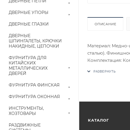
ДВЕРНЫЕ ПЕТЛИ
ДВЕРНЫЕ УПОРЫ
ДВЕРНЫЕ ГЛАЗКИ
ОПИСАНИЕ
ДВЕРНЫЕ
ШПИНГАЛЕТЫ, КРЮЧКИ
Материал: Медно-
НАКИДНЫЕ, ЦЕПОЧКИ
сталью). Финишное
ФУРНИТУРА ДЛЯ
Комплектация: Комп
КИТАЙСКИХ
четырехгранный с
МЕТАЛЛИЧЕСКИХ
ДВЕРЕЙ
потаенные винты, 
В случае отсутств
ФУРНИТУРА ФИНСКАЯ
аналог на утвержд
ФУРНИТУРА ОКОННАЯ
Цены на сайте не
ИНСТРУМЕНТЫ,
приходит письмо т
ХОЗТОВАРЫ
КАТАЛОГ
РАЗДВИЖНЫЕ
Конечная цена буд