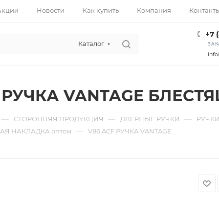
Акции
Новости
Как купить
Компания
Контакт
+7 
Каталог
ЗАК
info
F РУЧКА VANTAGE БЛЕСТ
—
—
—
СТОРОННЯЯ ПРОДУКЦИЯ
ДВЕРНЫЕ РУЧКИ
РУЧКИ
—
АЯ НАКЛАДКА оптом
V86 ACF РУЧКА VANTAGE