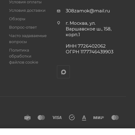
Условия оплаты
а
Условия доставки
308zamok@mail.ru
Обзоры
г. Москва, ул.
Вопрос-ответ
Варшавское ш., 158,
корп.1
Часто задаваемые
вопросы
ИНН 7726402062
Политика
ОГРН 1177746439903
обработки
файлов cookie