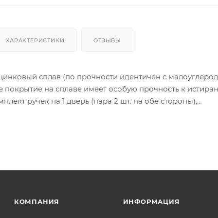
ХАРАКТЕРИСТИКИ
ОТЗЫВЫ
цинковый сплав (по прочности идентичен с малоуглеро
 покрытие на сплаве имеет особую прочность к истира
лект ручек на 1 дверь (пара 2 шт. на обе стороны),
тяжной стержень, саморезы, стяжные винты, фиксирующ
инструкция по монтажу.
ия товара данного производителя в счете может быть пр
ение заказчика.
 являются оптовыми и окончательными. После оформлени
олько для подтверждения, что заказ был получен.
КОМПАНИЯ
ИНФОРМАЦИЯ
ет отображена в высланном счете после проверки това