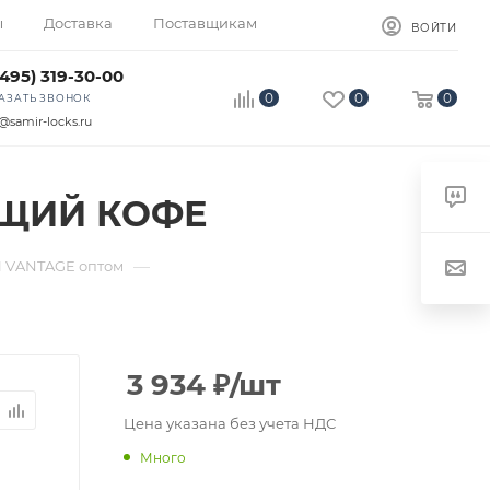
ы
Доставка
Поставщикам
ВОЙТИ
(495) 319-30-00
0
0
0
АЗАТЬ ЗВОНОК
@samir-locks.ru
ЯЩИЙ КОФЕ
—
 VANTAGE оптом
3 934
₽
/шт
Цена указана без учета НДС
Много