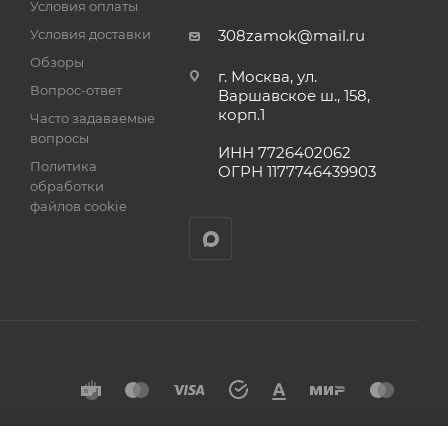
Условия оплаты
а
Условия доставки
308zamok@mail.ru
Обзоры
г. Москва, ул.
Вопрос-ответ
Варшавское ш., 158,
корп.1
Часто задаваемые
вопросы
ИНН 7726402062
Политика
ОГРН 1177746439903
обработки
файлов cookie