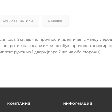
ХАРАКТЕРИСТИКИ
ОТЗЫВЫ
цинковый сплав (по прочности идентичен с малоуглеро
 покрытие на сплаве имеет особую прочность к истира
лект ручек на 1 дверь (пара 2 шт. на обе стороны),
тяжной стержень, саморезы, стяжные винты, фиксирующ
инструкция по монтажу.
ия товара данного производителя в счете может быть пр
ение заказчика.
 являются оптовыми и окончательными. После оформлени
олько для подтверждения, что заказ был получен.
КОМПАНИЯ
ИНФОРМАЦИЯ
ет отображена в высланном счете после проверки това