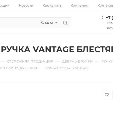
Акции
Новости
Как купить
Компания
Контакт
+7 
Каталог
ЗАК
info
F РУЧКА VANTAGE БЛЕСТ
—
—
—
СТОРОННЯЯ ПРОДУКЦИЯ
ДВЕРНЫЕ РУЧКИ
РУЧКИ
—
АЯ НАКЛАДКА оптом
V86 ACF РУЧКА VANTAGE