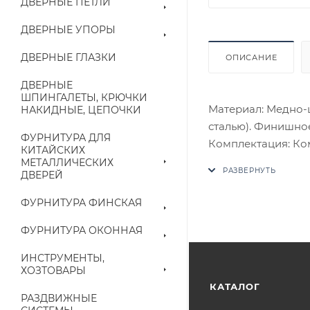
ДВЕРНЫЕ ПЕТЛИ
ДВЕРНЫЕ УПОРЫ
ДВЕРНЫЕ ГЛАЗКИ
ОПИСАНИЕ
ДВЕРНЫЕ
ШПИНГАЛЕТЫ, КРЮЧКИ
Материал: Медно-
НАКИДНЫЕ, ЦЕПОЧКИ
сталью). Финишное
ФУРНИТУРА ДЛЯ
Комплектация: Комп
КИТАЙСКИХ
четырехгранный с
МЕТАЛЛИЧЕСКИХ
ДВЕРЕЙ
потаенные винты, 
В случае отсутств
ФУРНИТУРА ФИНСКАЯ
аналог на утвержд
ФУРНИТУРА ОКОННАЯ
Цены на сайте не
ИНСТРУМЕНТЫ,
приходит письмо т
ХОЗТОВАРЫ
КАТАЛОГ
РАЗДВИЖНЫЕ
Конечная цена буд