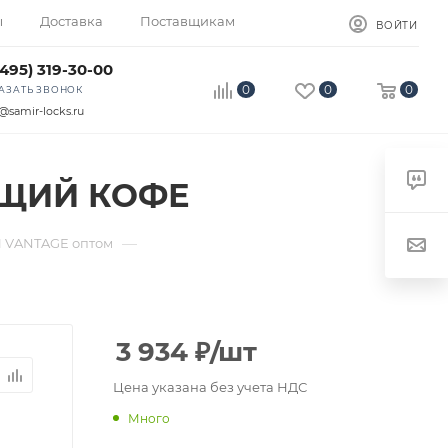
ы
Доставка
Поставщикам
ВОЙТИ
(495) 319-30-00
0
0
0
АЗАТЬ ЗВОНОК
@samir-locks.ru
ЯЩИЙ КОФЕ
—
 VANTAGE оптом
3 934
₽
/шт
Цена указана без учета НДС
Много