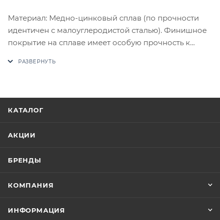
Материал: Медно-цинковый сплав (по прочности
идентичен с малоуглеродистой сталью). Финишное
покрытие на сплаве имеет особую прочность к
истиранию. Комплектация: Комплект ручек на 1
дверь (пара 2 шт. на обе стороны), четырехгранный
стяжной стержень, саморезы, стяжные винты,
фиксирующие потаенные винты, инструкция по
монтажу.
КАТАЛОГ
В случае отсутствия товара данного производителя
в счете может быть предложен аналог на
АКЦИИ
утверждение заказчика.
БРЕНДЫ
Цены на сайте не являются оптовыми и
окончательными. После оформления заказа
КОМПАНИЯ
приходит письмо только для подтверждения, что
заказ был получен.
ИНФОРМАЦИЯ