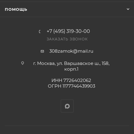
Конечная цена будет отображена в высланном
ПОМОЩЬ
счете после проверки товара на наличие на складе.
Фактом подтверждения покупки будет считаться
оплата выставленного счета.
+7 (495) 319-30-00
ЗАКАЗАТЬ ЗВОНОК
308zamok@mail.ru
г. Москва, ул. Варшавское ш., 158,
корп.1
ИНН 7726402062
ОГРН 1177746439903