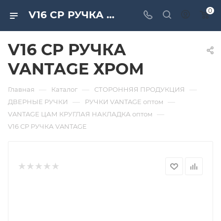
0
V16 CP РУЧКА VANTAGE ХРОМ. Дверная и мебельная фурнитура САМИР-КИЛИТ | Оптовые поставки
V16 CP РУЧКА
VANTAGE ХРОМ
—
—
—
Главная
Каталог
СТОРОННЯЯ ПРОДУКЦИЯ
—
—
ДВЕРНЫЕ РУЧКИ
РУЧКИ VANTAGE оптом
—
VANTAGE ЦАМ КРУГЛАЯ НАКЛАДКА оптом
V16 CP РУЧКА VANTAGE