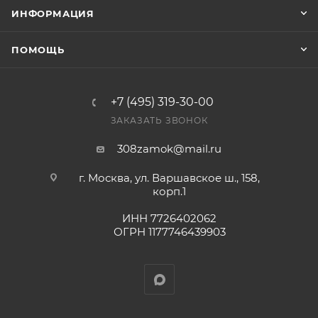
заказ был получен.
ИНФОРМАЦИЯ
Конечная цена будет отображена в высланном
ПОМОЩЬ
счете после проверки товара на наличие на складе.
Фактом подтверждения покупки будет считаться
оплата выставленного счета.
+7 (495) 319-30-00
ЗАКАЗАТЬ ЗВОНОК
308zamok@mail.ru
г. Москва, ул. Варшавское ш., 158,
корп.1
ИНН 7726402062
ОГРН 1177746439903