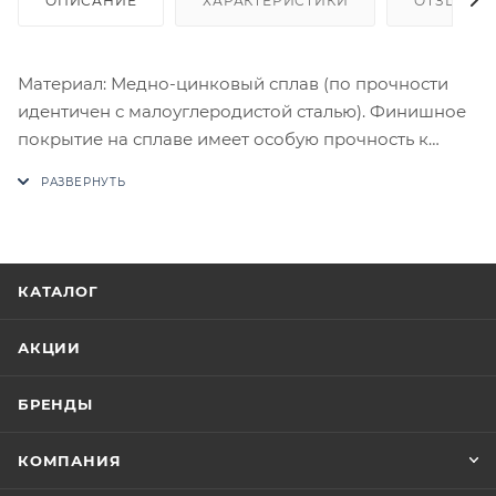
ОПИСАНИЕ
ХАРАКТЕРИСТИКИ
ОТЗЫВЫ
Материал: Медно-цинковый сплав (по прочности
идентичен с малоуглеродистой сталью). Финишное
покрытие на сплаве имеет особую прочность к
истиранию. Комплектация: Комплект ручек на 1
дверь (пара 2 шт. на обе стороны), четырехгранный
стяжной стержень, саморезы, стяжные винты,
фиксирующие потаенные винты, инструкция по
монтажу.
КАТАЛОГ
В случае отсутствия товара данного производителя
в счете может быть предложен аналог на
АКЦИИ
утверждение заказчика.
БРЕНДЫ
Цены на сайте не являются оптовыми и
окончательными. После оформления заказа
КОМПАНИЯ
приходит письмо только для подтверждения, что