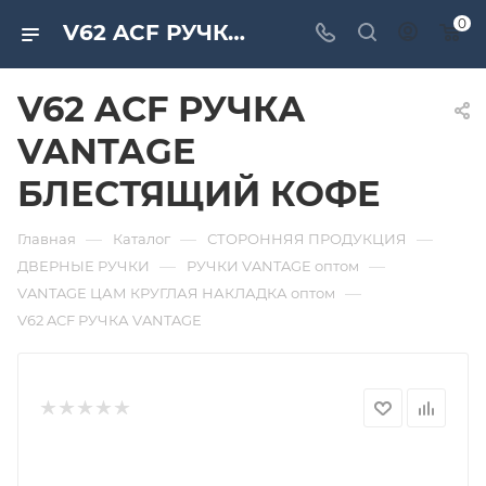
0
V62 ACF РУЧКА VANTAGE БЛЕСТЯЩИЙ КОФЕ. Дверная и мебельная фурнитура САМИР-КИЛИТ | Оптовые поставки
V62 ACF РУЧКА
VANTAGE
БЛЕСТЯЩИЙ КОФЕ
—
—
—
Главная
Каталог
СТОРОННЯЯ ПРОДУКЦИЯ
—
—
ДВЕРНЫЕ РУЧКИ
РУЧКИ VANTAGE оптом
—
VANTAGE ЦАМ КРУГЛАЯ НАКЛАДКА оптом
V62 ACF РУЧКА VANTAGE