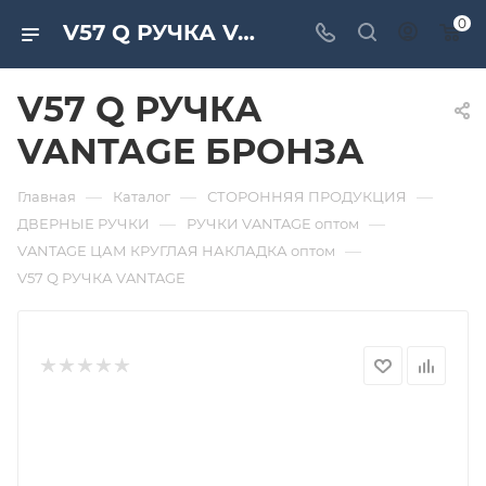
0
V57 Q РУЧКА VANTAGE БРОНЗА. Дверная и мебельная фурнитура САМИР-КИЛИТ | Оптовые поставки
V57 Q РУЧКА
VANTAGE БРОНЗА
—
—
—
Главная
Каталог
СТОРОННЯЯ ПРОДУКЦИЯ
—
—
ДВЕРНЫЕ РУЧКИ
РУЧКИ VANTAGE оптом
—
VANTAGE ЦАМ КРУГЛАЯ НАКЛАДКА оптом
V57 Q РУЧКА VANTAGE