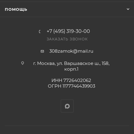
Конечная цена будет отображена в высланном
ПОМОЩЬ
счете после проверки товара на наличие на складе.
Фактом подтверждения покупки будет считаться
оплата выставленного счета.
+7 (495) 319-30-00
ЗАКАЗАТЬ ЗВОНОК
308zamok@mail.ru
г. Москва, ул. Варшавское ш., 158,
корп.1
ИНН 7726402062
ОГРН 1177746439903