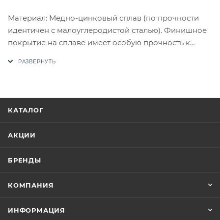
Материал: Медно-цинковый сплав (по прочности
идентичен с малоуглеродистой сталью). Финишное
покрытие на сплаве имеет особую прочность к
истиранию. Комплектация: Комплект ручек на 1
дверь (пара 2 шт. на обе стороны), четырехгранный
стяжной стержень, саморезы, стяжные винты,
фиксирующие потаенные винты, инструкция по
монтажу.
КАТАЛОГ
В случае отсутствия товара данного производителя
в счете может быть предложен аналог на
АКЦИИ
утверждение заказчика.
БРЕНДЫ
Цены на сайте не являются оптовыми и
окончательными. После оформления заказа
КОМПАНИЯ
приходит письмо только для подтверждения, что
заказ был получен.
ИНФОРМАЦИЯ