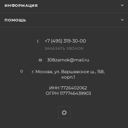
заказ был получен.
ИНФОРМАЦИЯ
Конечная цена будет отображена в высланном
ПОМОЩЬ
счете после проверки товара на наличие на складе.
Фактом подтверждения покупки будет считаться
оплата выставленного счета.
+7 (495) 319-30-00
ЗАКАЗАТЬ ЗВОНОК
308zamok@mail.ru
г. Москва, ул. Варшавское ш., 158,
корп.1
ИНН 7726402062
ОГРН 1177746439903