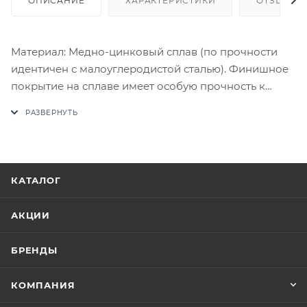
ОПИСАНИЕ
ХАРАКТЕРИСТИКИ
ОТЗЫВЫ
Материал: Медно-цинковый сплав (по прочности
идентичен с малоуглеродистой сталью). Финишное
покрытие на сплаве имеет особую прочность к
истиранию. Комплектация: Комплект ручек на 1
дверь (пара 2 шт. на обе стороны), четырехгранный
стяжной стержень, саморезы, стяжные винты,
фиксирующие потаенные винты, инструкция по
монтажу.
КАТАЛОГ
В случае отсутствия товара данного производителя
в счете может быть предложен аналог на
АКЦИИ
утверждение заказчика.
БРЕНДЫ
Цены на сайте не являются оптовыми и
окончательными. После оформления заказа
КОМПАНИЯ
приходит письмо только для подтверждения, что