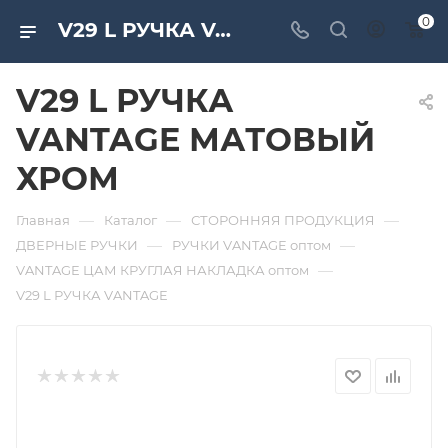
0
V29 L РУЧКА VANTAGE МАТОВЫЙ ХРОМ. Дверная и мебельная фурнитура САМИР-КИЛИТ | Оптовые поставки
V29 L РУЧКА
VANTAGE МАТОВЫЙ
ХРОМ
—
—
—
Главная
Каталог
СТОРОННЯЯ ПРОДУКЦИЯ
—
—
ДВЕРНЫЕ РУЧКИ
РУЧКИ VANTAGE оптом
—
VANTAGE ЦАМ КРУГЛАЯ НАКЛАДКА оптом
V29 L РУЧКА VANTAGE