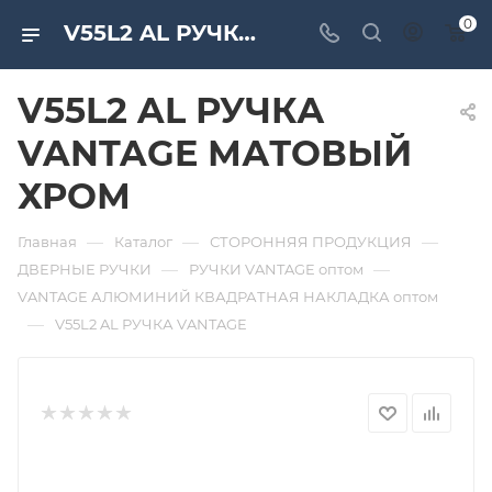
0
V55L2 AL РУЧКА VANTAGE МАТОВЫЙ ХРОМ. Дверная и мебельная фурнитура САМИР-КИЛИТ | Оптовые поставки
V55L2 AL РУЧКА
VANTAGE МАТОВЫЙ
ХРОМ
—
—
—
Главная
Каталог
СТОРОННЯЯ ПРОДУКЦИЯ
—
—
ДВЕРНЫЕ РУЧКИ
РУЧКИ VANTAGE оптом
VANTAGE АЛЮМИНИЙ КВАДРАТНАЯ НАКЛАДКА оптом
—
V55L2 AL РУЧКА VANTAGE