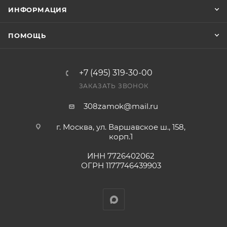
Конечная цена будет отображена в высланном
ИНФОРМАЦИЯ
счете после проверки товара на наличие на складе.
Фактом подтверждения покупки будет считаться
ПОМОЩЬ
оплата выставленного счета.
+7 (495) 319-30-00
ЗАКАЗАТЬ ЗВОНОК
308zamok@mail.ru
г. Москва, ул. Варшавское ш., 158,
корп.1
ИНН 7726402062
ОГРН 1177746439903