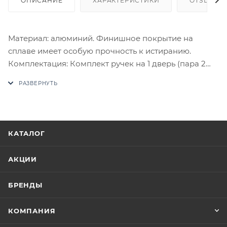
ОПИСАНИЕ
ХАРАКТЕРИСТИКИ
ОТЗЫВЫ
Материал: алюминий. Финишное покрытие на
сплаве имеет особую прочность к истиранию.
Комплектация: Комплект ручек на 1 дверь (пара 2
шт. на обе стороны), четырехгранный стяжной
стержень, саморезы, стяжные винты, фиксирующие
потайные винты, инструкция по монтажу.
В случае отсутствия товара данного производителя
в счете может быть предложен аналог на
КАТАЛОГ
утверждение заказчика.
АКЦИИ
Цены на сайте не являются оптовыми и
окончательными. После оформления заказа
БРЕНДЫ
приходит письмо только для подтверждения, что
заказ был получен.
КОМПАНИЯ