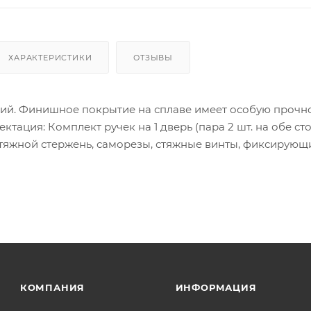
ХАРАКТЕРИСТИКИ
ОТЗЫВЫ
ий. Финишное покрытие на сплаве имеет особую прочно
ктация: Комплект ручек на 1 дверь (пара 2 шт. на обе ст
тяжной стержень, саморезы, стяжные винты, фиксирующ
нструкция по монтажу.
ия товара данного производителя в счете может быть пр
ение заказчика.
 являются оптовыми и окончательными. После оформлени
олько для подтверждения, что заказ был получен.
ет отображена в высланном счете после проверки това
КОМПАНИЯ
ИНФОРМАЦИЯ
. Фактом подтверждения покупки будет считаться оплат