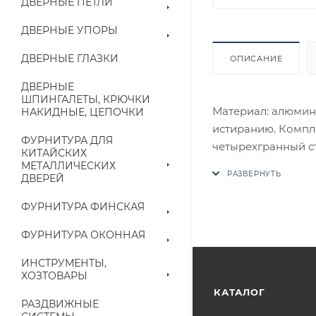
ДВЕРНЫЕ ПЕТЛИ
ДВЕРНЫЕ УПОРЫ
ДВЕРНЫЕ ГЛАЗКИ
ОПИСАНИЕ
ДВЕРНЫЕ
ШПИНГАЛЕТЫ, КРЮЧКИ
Материал: алюмин
НАКИДНЫЕ, ЦЕПОЧКИ
истиранию. Компле
ФУРНИТУРА ДЛЯ
четырехгранный с
КИТАЙСКИХ
потайные винты, и
МЕТАЛЛИЧЕСКИХ
ДВЕРЕЙ
В случае отсутств
аналог на утвержд
ФУРНИТУРА ФИНСКАЯ
Цены на сайте не
ФУРНИТУРА ОКОННАЯ
приходит письмо т
ИНСТРУМЕНТЫ,
ХОЗТОВАРЫ
Конечная цена буд
КАТАЛОГ
РАЗДВИЖНЫЕ
наличие на складе