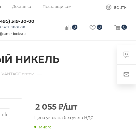
ы
Доставка
Поставщикам
ВОЙТИ
(495) 319-30-00
0
0
0
АЗАТЬ ЗВОНОК
@samir-locks.ru
ЫЙ НИКЕЛЬ
—
 VANTAGE оптом
2 055
₽
/шт
Цена указана без учета НДС
Много