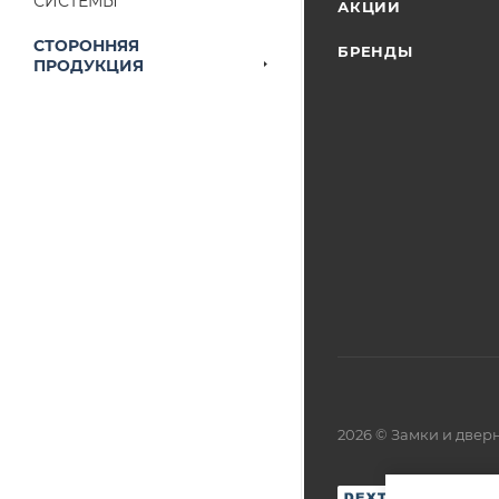
СИСТЕМЫ
АКЦИИ
выставленного сче
СТОРОННЯЯ
БРЕНДЫ
ПРОДУКЦИЯ
2026 © Замки и две