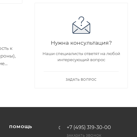
Нужна консультация?
сть к
Наши специалисты ответят на любой
ороны),
интересующий вопрос
ие
едложен
ЗАДАТЬ ВОПРОС
я заказа
ра на
ПОМОЩЬ
+7 (495) 319-30-00
а
ЗАКАЗАТЬ ЗВОНОК