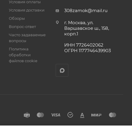
Условия оплаты
Условия доставки
308zamok@mail.ru
Обзоры
г. Москва, ул.
Вопрос-ответ
Варшавское ш., 158,
корп.1
Часто задаваемые
вопросы
ИНН 7726402062
Политика
ОГРН 1177746439903
обработки
файлов cookie