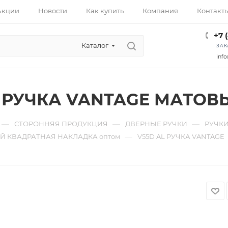
Акции
Новости
Как купить
Компания
Контакт
+7 
Каталог
ЗАК
info
L РУЧКА VANTAGE МАТОВ
—
—
—
СТОРОННЯЯ ПРОДУКЦИЯ
ДВЕРНЫЕ РУЧКИ
РУЧКИ
—
 КВАДРАТНАЯ НАКЛАДКА оптом
V55D AL РУЧКА VANTAGE