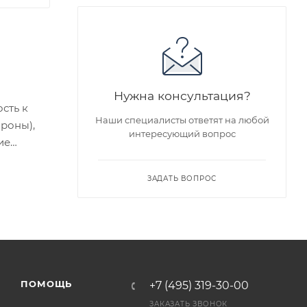
Нужна консультация?
сть к
Наши специалисты ответят на любой
ороны),
интересующий вопрос
ие
едложен
ЗАДАТЬ ВОПРОС
я заказа
ра на
ПОМОЩЬ
+7 (495) 319-30-00
а
ЗАКАЗАТЬ ЗВОНОК