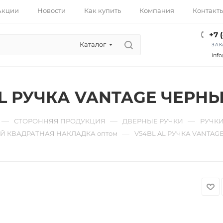
Акции
Новости
Как купить
Компания
Контакт
+7 
Каталог
ЗАК
info
AL РУЧКА VANTAGE ЧЕРН
—
—
—
СТОРОННЯЯ ПРОДУКЦИЯ
ДВЕРНЫЕ РУЧКИ
РУЧКИ
—
 КВАДРАТНАЯ НАКЛАДКА оптом
V54BL AL РУЧКА VANTAG