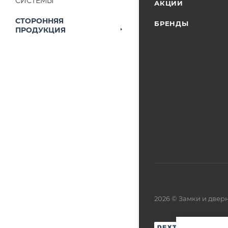
СИСТЕМЫ
АКЦИИ
выставленного сче
СТОРОННЯЯ
БРЕНДЫ
ПРОДУКЦИЯ
2026 © Замки и две