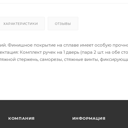
ХАРАКТЕРИСТИКИ
ОТЗЫВЫ
ий. Финишное покрытие на сплаве имеет особую прочно
ктация: Комплект ручек на 1 дверь (пара 2 шт. на обе ст
тяжной стержень, саморезы, стяжные винты, фиксирующ
нструкция по монтажу.
ия товара данного производителя в счете может быть пр
ение заказчика.
 являются оптовыми и окончательными. После оформлени
олько для подтверждения, что заказ был получен.
ет отображена в высланном счете после проверки това
КОМПАНИЯ
ИНФОРМАЦИЯ
. Фактом подтверждения покупки будет считаться оплат