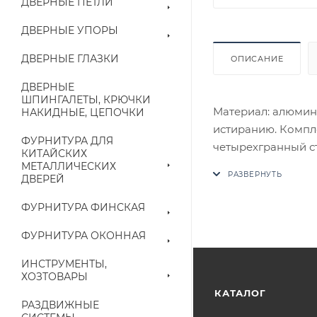
ДВЕРНЫЕ ПЕТЛИ
ДВЕРНЫЕ УПОРЫ
ДВЕРНЫЕ ГЛАЗКИ
ОПИСАНИЕ
ДВЕРНЫЕ
ШПИНГАЛЕТЫ, КРЮЧКИ
Материал: алюмин
НАКИДНЫЕ, ЦЕПОЧКИ
истиранию. Компле
ФУРНИТУРА ДЛЯ
четырехгранный с
КИТАЙСКИХ
потайные винты, и
МЕТАЛЛИЧЕСКИХ
ДВЕРЕЙ
В случае отсутств
аналог на утвержд
ФУРНИТУРА ФИНСКАЯ
Цены на сайте не
ФУРНИТУРА ОКОННАЯ
приходит письмо т
ИНСТРУМЕНТЫ,
ХОЗТОВАРЫ
Конечная цена буд
КАТАЛОГ
РАЗДВИЖНЫЕ
наличие на складе