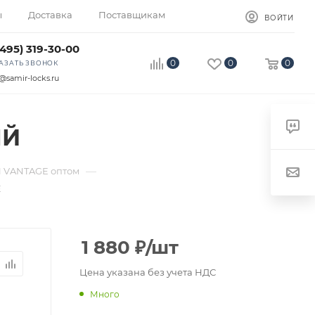
ы
Доставка
Поставщикам
ВОЙТИ
(495) 319-30-00
0
0
0
АЗАТЬ ЗВОНОК
@samir-locks.ru
ЫЙ
—
 VANTAGE оптом
E
1 880
₽
/шт
Цена указана без учета НДС
Много