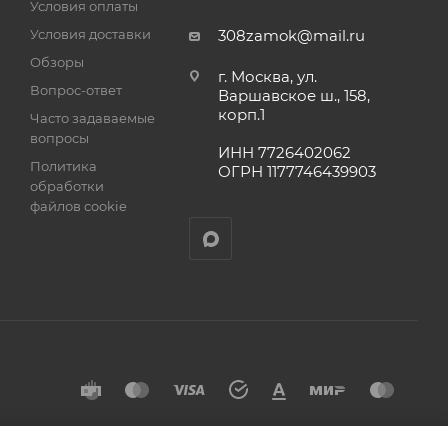
Условия оплаты
Условия доставки
308zamok@mail.ru
Обзоры
г. Москва, ул.
Вопрос-ответ
Варшавское ш., 158,
корп.1
Часто задаваемые
вопросы
ИНН 7726402062
Политика
ОГРН 1177746439903
обработки
файлов cookie