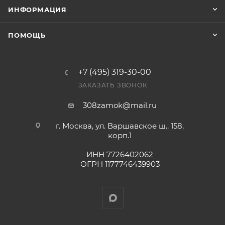
Конечная цена будет отображена в высланном
ИНФОРМАЦИЯ
счете после проверки товара на наличие на складе.
Фактом подтверждения покупки будет считаться
ПОМОЩЬ
оплата выставленного счета.
+7 (495) 319-30-00
ЗАКАЗАТЬ ЗВОНОК
308zamok@mail.ru
г. Москва, ул. Варшавское ш., 158,
корп.1
ИНН 7726402062
ОГРН 1177746439903