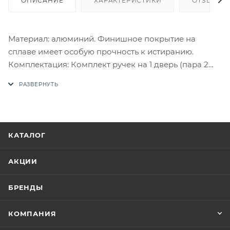
ОПИСАНИЕ
ХАРАКТЕРИСТИКИ
ОТЗЫВЫ
Материал: алюминий. Финишное покрытие на
сплаве имеет особую прочность к истиранию.
Комплектация: Комплект ручек на 1 дверь (пара 2
шт. на обе стороны), четырехгранный стяжной
стержень, саморезы, стяжные винты, фиксирующие
потайные винты, инструкция по монтажу.
В случае отсутствия товара данного производителя
в счете может быть предложен аналог на
КАТАЛОГ
утверждение заказчика.
АКЦИИ
Цены на сайте не являются оптовыми и
окончательными. После оформления заказа
БРЕНДЫ
приходит письмо только для подтверждения, что
заказ был получен.
КОМПАНИЯ