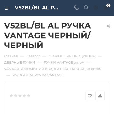
0
V52BL/BL AL РУЧКА VANTAGE ЧЕРНЫЙ/ЧЕРНЫЙ. Дверная и мебельная фурнитура САМИР-КИЛИТ | Оптовые поставки
V52BL/BL AL РУЧКА
VANTAGE ЧЕРНЫЙ/
ЧЕРНЫЙ
—
—
—
Главная
Каталог
СТОРОННЯЯ ПРОДУКЦИЯ
—
—
ДВЕРНЫЕ РУЧКИ
РУЧКИ VANTAGE оптом
VANTAGE АЛЮМИНИЙ КВАДРАТНАЯ НАКЛАДКА оптом
—
V52BL/BL AL РУЧКА VANTAGE