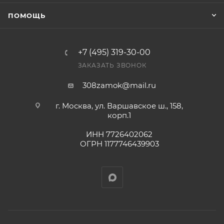
Фактом подтверждения покупки будет считаться
ПОМОЩЬ
оплата выставленного счета.
+7 (495) 319-30-00
ЗАКАЗАТЬ ЗВОНОК
308zamok@mail.ru
г. Москва, ул. Варшавское ш., 158,
корп.1
ИНН 7726402062
ОГРН 1177746439903