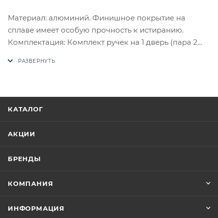
Материал: алюминий. Финишное покрытие на
сплаве имеет особую прочность к истиранию.
Комплектация: Комплект ручек на 1 дверь (пара 2
шт. на обе стороны), четырехгранный стяжной
стержень, саморезы, стяжные винты, фиксирующие
потайные винты, инструкция по монтажу.
В случае отсутствия товара данного производителя
в счете может быть предложен аналог на
КАТАЛОГ
утверждение заказчика.
АКЦИИ
Цены на сайте не являются оптовыми и
окончательными. После оформления заказа
БРЕНДЫ
приходит письмо только для подтверждения, что
заказ был получен.
КОМПАНИЯ
Конечная цена будет отображена в высланном
ИНФОРМАЦИЯ
счете после проверки товара на наличие на складе.