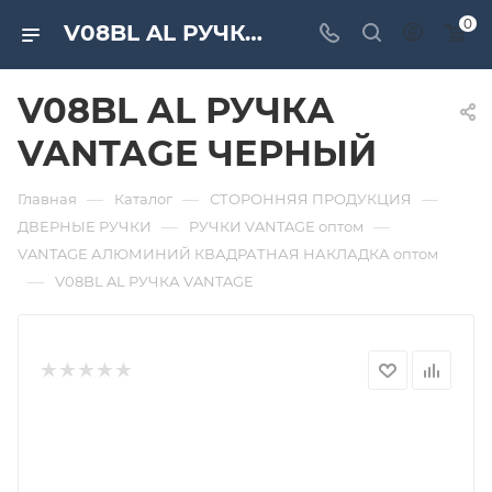
0
V08BL AL РУЧКА VANTAGE ЧЕРНЫЙ. Дверная и мебельная фурнитура САМИР-КИЛИТ | Оптовые поставки
V08BL AL РУЧКА
VANTAGE ЧЕРНЫЙ
—
—
—
Главная
Каталог
СТОРОННЯЯ ПРОДУКЦИЯ
—
—
ДВЕРНЫЕ РУЧКИ
РУЧКИ VANTAGE оптом
VANTAGE АЛЮМИНИЙ КВАДРАТНАЯ НАКЛАДКА оптом
—
V08BL AL РУЧКА VANTAGE