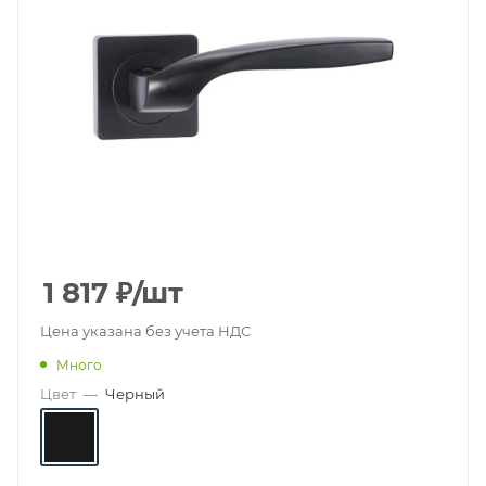
1 817
₽
/шт
Цена указана без учета НДС
Много
Цвет
—
Черный