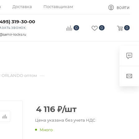
ы
Доставка
Поставщикам
ВОЙТИ
(495) 319-30-00
0
0
0
АЗАТЬ ЗВОНОК
@samir-locks.ru
—
 ORLANDO оптом
4 116
₽
/шт
Цена указана без учета НДС
Много