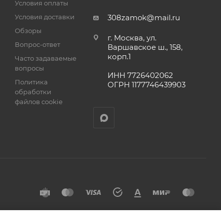
Условия оплаты
Условия доставки
308zamok@mail.ru
Обзоры
г. Москва, ул.
Вопрос-ответ
Варшавское ш., 158,
корп.1
Часто задаваемые
вопросы
ИНН 7726402062
Политика
ОГРН 1177746439903
обработки
файлов cookie