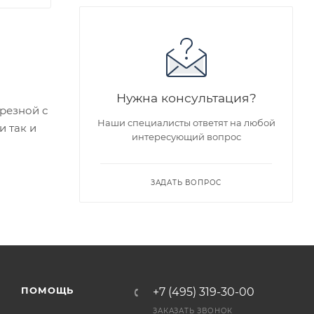
Нужна консультация?
зрезной с
Наши специалисты ответят на любой
 так и
интересующий вопрос
едложен
ЗАДАТЬ ВОПРОС
я заказа
ра на
а
ПОМОЩЬ
+7 (495) 319-30-00
ЗАКАЗАТЬ ЗВОНОК