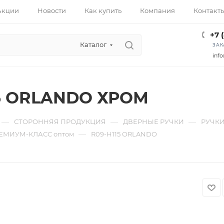
Акции
Новости
Как купить
Компания
Контакт
+7 
Каталог
ЗАК
info
15 ORLANDO ХРОМ
—
—
—
СТОРОННЯЯ ПРОДУКЦИЯ
ДВЕРНЫЕ РУЧКИ
РУЧКИ
—
ЕМИУМ-КЛАСС оптом
R09-H115 ORLANDO