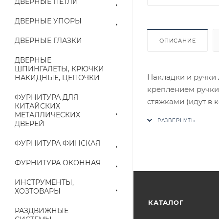
ДВЕРНЫЕ ПЕТЛИ
ДВЕРНЫЕ УПОРЫ
ДВЕРНЫЕ ГЛАЗКИ
ОПИСАНИЕ
ДВЕРНЫЕ
ШПИНГАЛЕТЫ, КРЮЧКИ
Накладки и ручки 
НАКИДНЫЕ, ЦЕПОЧКИ
креплением ручки
ФУРНИТУРА ДЛЯ
стяжками (идут в 
КИТАЙСКИХ
В случае отсутств
МЕТАЛЛИЧЕСКИХ
ДВЕРЕЙ
аналог на утвержд
ФУРНИТУРА ФИНСКАЯ
Цены на сайте не
приходит письмо т
ФУРНИТУРА ОКОННАЯ
ИНСТРУМЕНТЫ,
Конечная цена буд
ХОЗТОВАРЫ
наличие на складе
КАТАЛОГ
РАЗДВИЖНЫЕ
выставленного сче