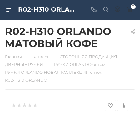
0
R02-H310 ORLANDO МАТОВЫЙ КОФЕ. Дверная и мебельная фурнитура САМИР-КИЛИТ | Оптовые поставки
R02-H310 ORLANDO
МАТОВЫЙ КОФЕ
—
—
—
Главная
Каталог
СТОРОННЯЯ ПРОДУКЦИЯ
—
—
ДВЕРНЫЕ РУЧКИ
РУЧКИ ORLANDO оптом
—
РУЧКИ ORLANDO НОВАЯ КОЛЛЕКЦИЯ оптом
R02-H310 ORLANDO