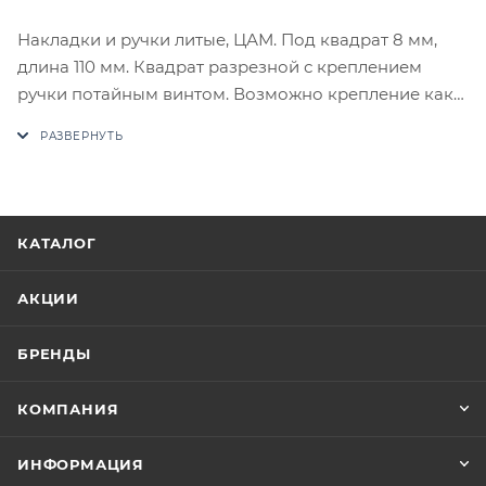
Накладки и ручки литые, ЦАМ. Под квадрат 8 мм,
длина 110 мм. Квадрат разрезной с креплением
ручки потайным винтом. Возможно крепление как
саморезами так и стяжками (идут в комплекте).
В случае отсутствия товара данного производителя
в счете может быть предложен аналог на
утверждение заказчика.
КАТАЛОГ
Цены на сайте не являются оптовыми и
окончательными. После оформления заказа
АКЦИИ
приходит письмо только для подтверждения, что
заказ был получен.
БРЕНДЫ
Конечная цена будет отображена в высланном
КОМПАНИЯ
счете после проверки товара на наличие на складе.
Фактом подтверждения покупки будет считаться
ИНФОРМАЦИЯ
оплата выставленного счета.