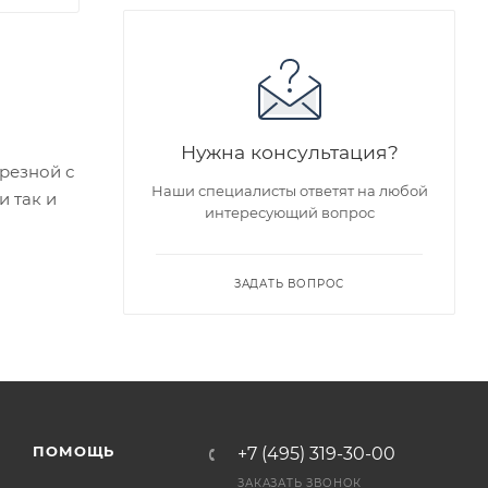
Нужна консультация?
зрезной с
Наши специалисты ответят на любой
 так и
интересующий вопрос
едложен
ЗАДАТЬ ВОПРОС
я заказа
ра на
а
ПОМОЩЬ
+7 (495) 319-30-00
ЗАКАЗАТЬ ЗВОНОК