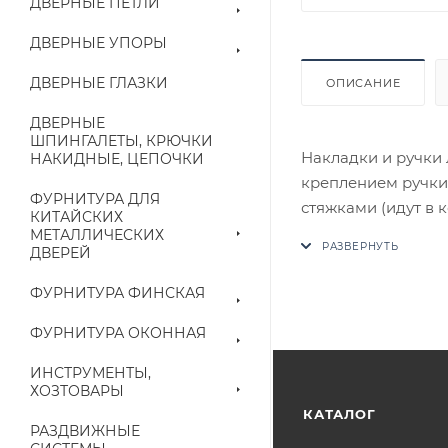
ДВЕРНЫЕ ПЕТЛИ
ДВЕРНЫЕ УПОРЫ
ДВЕРНЫЕ ГЛАЗКИ
ОПИСАНИЕ
ДВЕРНЫЕ
ШПИНГАЛЕТЫ, КРЮЧКИ
Накладки и ручки 
НАКИДНЫЕ, ЦЕПОЧКИ
креплением ручки
ФУРНИТУРА ДЛЯ
стяжками (идут в 
КИТАЙСКИХ
В случае отсутств
МЕТАЛЛИЧЕСКИХ
ДВЕРЕЙ
аналог на утвержд
ФУРНИТУРА ФИНСКАЯ
Цены на сайте не
приходит письмо т
ФУРНИТУРА ОКОННАЯ
ИНСТРУМЕНТЫ,
Конечная цена буд
ХОЗТОВАРЫ
наличие на складе
КАТАЛОГ
РАЗДВИЖНЫЕ
выставленного сче