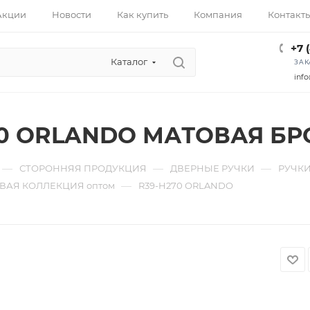
Акции
Новости
Как купить
Компания
Контакт
+7 
Каталог
ЗАК
info
70 ORLANDO МАТОВАЯ Б
—
—
—
СТОРОННЯЯ ПРОДУКЦИЯ
ДВЕРНЫЕ РУЧКИ
РУЧКИ
—
ВАЯ КОЛЛЕКЦИЯ оптом
R39-H270 ORLANDO