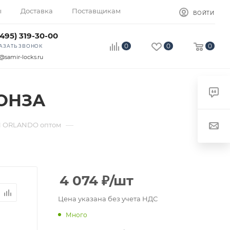
ы
Доставка
Поставщикам
ВОЙТИ
(495) 319-30-00
0
0
0
АЗАТЬ ЗВОНОК
@samir-locks.ru
РОНЗА
—
 ORLANDO оптом
4 074
₽
/шт
Цена указана без учета НДС
Много