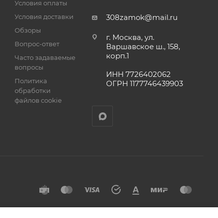
Условия оплаты
Условия доставки
308zamok@mail.ru
Обзоры
г. Москва, ул.
Вопрос-ответ
Варшавское ш., 158,
корп.1
Часто задаваемые
вопросы
ИНН 7726402062
Политика
ОГРН 1177746439903
обработки
файлов cookie