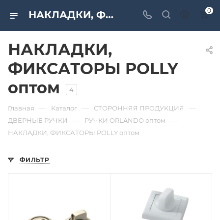
0
НАКЛАДКИ, ФИКСАТОРЫ POLLY оптом по низким ценам от компании «САМИР-КИЛИТ»
НАКЛАДКИ,
ФИКСАТОРЫ POLLY
оптом
4
—
—
—
Главная
Каталог
СТОРОННЯЯ ПРОДУКЦИЯ
—
—
ДВЕРНЫЕ РУЧКИ
РУЧКИ ORLANDO оптом
НАКЛАДКИ, ФИКСАТОРЫ POLLY оптом
ФИЛЬТР