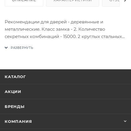
Рекомендации для дверей - деревянные и
металлические. Класс замка - 2. Количество
секретных комбинаций - 15000. 2 круглых стальных
ригеля, 12 мм. Материал корпуса - алюминиевый
сплав. Комплектность - замок в сборе с МЦ,
запорная планка, накладка, комплект крепежа, 4
английских ключа. Индивидуальная упаковка -
картонная коробка.
КАТАЛОГ
В случае отсутствия товара данного производителя
в счете может быть предложен аналог на
АКЦИИ
утверждение заказчика.
БРЕНДЫ
Цены на сайте не являются оптовыми и
окончательными. После оформления заказа
КОМПАНИЯ
приходит письмо только для подтверждения, что