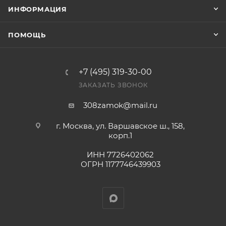
заказ был получен.
ИНФОРМАЦИЯ
Конечная цена будет отображена в высланном
ПОМОЩЬ
счете после проверки товара на наличие на складе.
Фактом подтверждения покупки будет считаться
оплата выставленного счета.
+7 (495) 319-30-00
ЗАКАЗАТЬ ЗВОНОК
308zamok@mail.ru
г. Москва, ул. Варшавское ш., 158,
корп.1
ИНН 7726402062
ОГРН 1177746439903