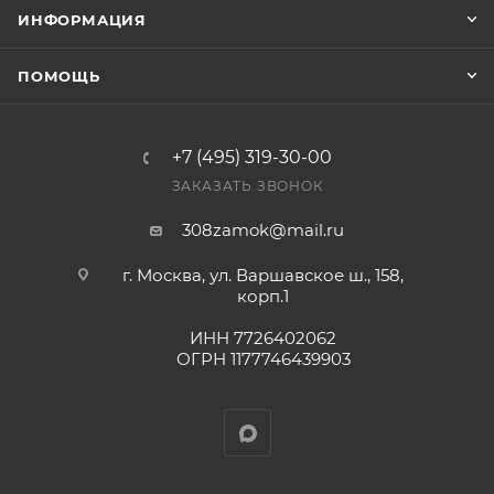
окончательными. После оформления заказа
ИНФОРМАЦИЯ
приходит письмо только для подтверждения, что
заказ был получен.
ПОМОЩЬ
Конечная цена будет отображена в высланном
счете после проверки товара на наличие на складе.
+7 (495) 319-30-00
Фактом подтверждения покупки будет считаться
ЗАКАЗАТЬ ЗВОНОК
оплата выставленного счета.
308zamok@mail.ru
г. Москва, ул. Варшавское ш., 158,
корп.1
ИНН 7726402062
ОГРН 1177746439903