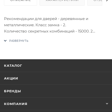
Рекомендации для дверей - деревянные и
металлические. Класс замка - 2.
Количество секретных комбинаций - 15000. 2
круглых стальных ригеля, диаметр 14 мм. Материал
корпуса - алюминиевый сплав. Комплектность -
замок в сборе с МЦ, планка запорная, накладка,
комплект крепежа, 4 английских ключа.
Индивидуальная упаковка - коробка картонная.
КАТАЛОГ
*Комплектация и внешний вид товара могут
отличаться от представленных на сайте.
АКЦИИ
В случае отсутствия товара данного производителя
в счете может быть предложен аналог на
БРЕНДЫ
утверждение заказчика.
КОМПАНИЯ
Цены на сайте не являются оптовыми и