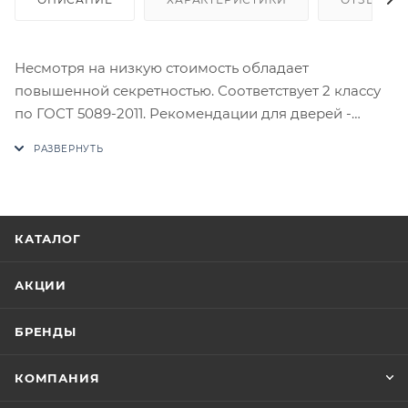
Несмотря на низкую стоимость обладает
повышенной секретностью. Соответствует 2 классу
по ГОСТ 5089-2011. Рекомендации для дверей -
деревянные. Материал корпуса - сталь.
Комплектность - замок в сборе с МЦ, планка
запорная, накладка, комплект крепежа. 4
английских ключа. Индивидуальная упаковка -
коробка картонная.
КАТАЛОГ
В случае отсутствия товара данного производителя
в счете может быть предложен аналог на
АКЦИИ
утверждение заказчика.
БРЕНДЫ
Цены на сайте не являются оптовыми и
окончательными. После оформления заказа
КОМПАНИЯ
приходит письмо только для подтверждения, что