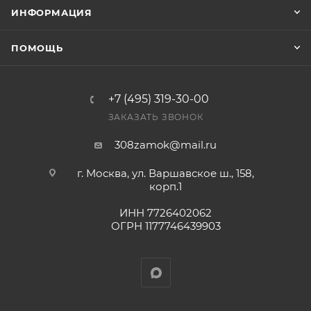
заказ был получен.
ИНФОРМАЦИЯ
Конечная цена будет отображена в высланном
ПОМОЩЬ
счете после проверки товара на наличие на складе.
Фактом подтверждения покупки будет считаться
оплата выставленного счета.
+7 (495) 319-30-00
ЗАКАЗАТЬ ЗВОНОК
308zamok@mail.ru
г. Москва, ул. Варшавское ш., 158,
корп.1
ИНН 7726402062
ОГРН 1177746439903