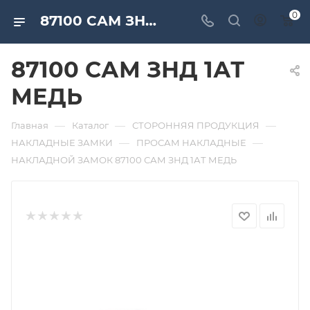
0
87100 САМ ЗНД 1АТ МЕДЬ. Дверная и мебельная фурнитура САМИР-КИЛИТ | Оптовые поставки
87100 САМ ЗНД 1АТ
МЕДЬ
—
—
—
Главная
Каталог
СТОРОННЯЯ ПРОДУКЦИЯ
—
—
НАКЛАДНЫЕ ЗАМКИ
ПРОСАМ НАКЛАДНЫЕ
НАКЛАДНОЙ ЗАМОК 87100 САМ ЗНД 1АТ МЕДЬ