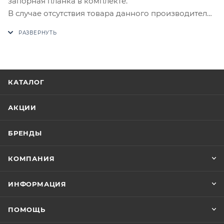
запорная планка в комплекте.
В случае отсутствия товара данного производителя
в счете может быть предложен аналог на
утверждение заказчика.
Цены на сайте не являются оптовыми и
окончательными. После оформления заказа
КАТАЛОГ
приходит письмо только для подтверждения, что
заказ был получен.
АКЦИИ
Конечная цена будет отображена в высланном
БРЕНДЫ
счете после проверки товара на наличие на складе.
Фактом подтверждения покупки будет считаться
КОМПАНИЯ
оплата выставленного счета.
ИНФОРМАЦИЯ
ПОМОЩЬ