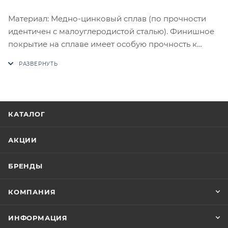
Материал: Медно-цинковый сплав (по прочности
идентичен с малоуглеродистой сталью). Финишное
покрытие на сплаве имеет особую прочность к
истиранию. Комплектация: Комплект ручек на 1
дверь (пара 2 шт. на обе стороны), четырехгранный
стяжной стержень, саморезы, стяжные винты,
фиксирующие потаенные винты, инструкция по
монтажу.
КАТАЛОГ
В случае отсутствия товара данного производителя
в счете может быть предложен аналог на
АКЦИИ
утверждение заказчика.
БРЕНДЫ
Цены на сайте не являются оптовыми и
окончательными. После оформления заказа
КОМПАНИЯ
приходит письмо только для подтверждения, что
заказ был получен.
ИНФОРМАЦИЯ