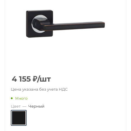
4 155
₽
/шт
Цена указана без учета НДС
Много
Цвет
—
Черный