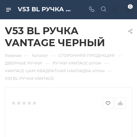
0
V53 BL РУЧКА VANTAGE ЧЕРНЫЙ. Дверная и мебельная фурнитура САМИР-КИЛИТ | Оптовые поставки
V53 BL РУЧКА
VANTAGE ЧЕРНЫЙ
—
—
—
Главная
Каталог
СТОРОННЯЯ ПРОДУКЦИЯ
—
—
ДВЕРНЫЕ РУЧКИ
РУЧКИ VANTAGE оптом
—
VANTAGE ЦАМ КВАДРАТНАЯ НАКЛАДКА оптом
V53 BL РУЧКА VANTAGE