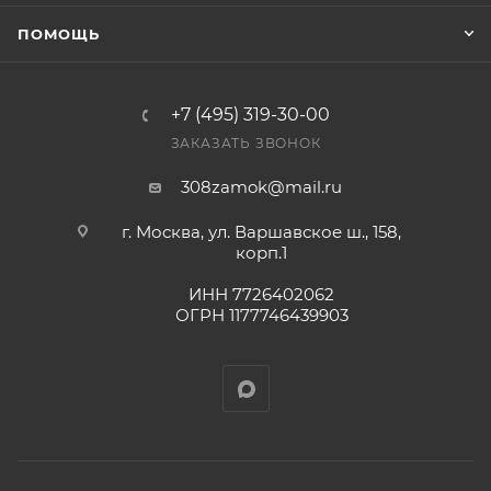
Конечная цена будет отображена в высланном
ПОМОЩЬ
счете после проверки товара на наличие на складе.
Фактом подтверждения покупки будет считаться
оплата выставленного счета.
+7 (495) 319-30-00
ЗАКАЗАТЬ ЗВОНОК
308zamok@mail.ru
г. Москва, ул. Варшавское ш., 158,
корп.1
ИНН 7726402062
ОГРН 1177746439903