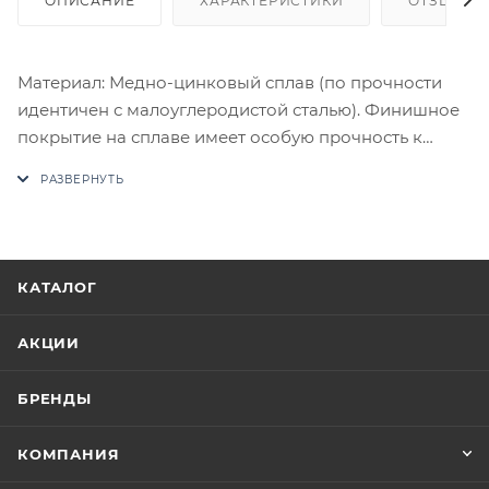
ОПИСАНИЕ
ХАРАКТЕРИСТИКИ
ОТЗЫВЫ
Материал: Медно-цинковый сплав (по прочности
идентичен с малоуглеродистой сталью). Финишное
покрытие на сплаве имеет особую прочность к
истиранию. Комплектация: Комплект ручек на 1
дверь (пара 2 шт. на обе стороны), четырехгранный
стяжной стержень, саморезы, стяжные винты,
фиксирующие потаенные винты, инструкция по
монтажу.
КАТАЛОГ
В случае отсутствия товара данного производителя
в счете может быть предложен аналог на
АКЦИИ
утверждение заказчика.
БРЕНДЫ
Цены на сайте не являются оптовыми и
окончательными. После оформления заказа
КОМПАНИЯ
приходит письмо только для подтверждения, что