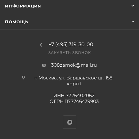
заказ был получен.
ИНФОРМАЦИЯ
Конечная цена будет отображена в высланном
ПОМОЩЬ
счете после проверки товара на наличие на складе.
Фактом подтверждения покупки будет считаться
оплата выставленного счета.
+7 (495) 319-30-00
ЗАКАЗАТЬ ЗВОНОК
308zamok@mail.ru
г. Москва, ул. Варшавское ш., 158,
корп.1
ИНН 7726402062
ОГРН 1177746439903