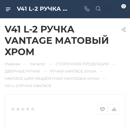
0
V41 L-2 РУЧКА VANTAGE МАТОВЫЙ ХРОМ. Дверная и мебельная фурнитура САМИР-КИЛИТ | Оптовые поставки
V41 L-2 РУЧКА
VANTAGE МАТОВЫЙ
ХРОМ
—
—
—
Главная
Каталог
СТОРОННЯЯ ПРОДУКЦИЯ
—
—
ДВЕРНЫЕ РУЧКИ
РУЧКИ VANTAGE оптом
—
VANTAGE ЦАМ КВАДРАТНАЯ НАКЛАДКА оптом
V41 L-2 РУЧКА VANTAGE