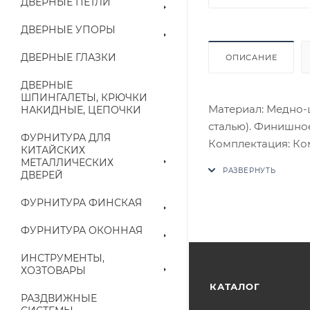
ДВЕРНЫЕ ПЕТЛИ
ДВЕРНЫЕ УПОРЫ
ДВЕРНЫЕ ГЛАЗКИ
ОПИСАНИЕ
ДВЕРНЫЕ
ШПИНГАЛЕТЫ, КРЮЧКИ
Материал: Медно-
НАКИДНЫЕ, ЦЕПОЧКИ
сталью). Финишное
ФУРНИТУРА ДЛЯ
Комплектация: Комп
КИТАЙСКИХ
четырехгранный с
МЕТАЛЛИЧЕСКИХ
ДВЕРЕЙ
потаенные винты, 
В случае отсутств
ФУРНИТУРА ФИНСКАЯ
аналог на утвержд
ФУРНИТУРА ОКОННАЯ
Цены на сайте не
ИНСТРУМЕНТЫ,
приходит письмо т
ХОЗТОВАРЫ
КАТАЛОГ
РАЗДВИЖНЫЕ
Конечная цена буд