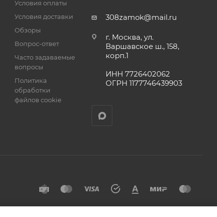
Условия оплаты
а
Условия доставки
308zamok@mail.ru
Обзоры
г. Москва, ул.
Вопрос-ответ
Варшавское ш., 158,
корп.1
Часто задаваемые
вопросы
ИНН 7726402062
Политика
ОГРН 1177746439903
обработки
файлов cookie