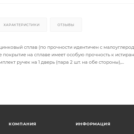
ХАРАКТЕРИСТИКИ
ОТЗЫВЫ
цинковый сплав (по прочности идентичен с малоуглеро
 покрытие на сплаве имеет особую прочность к истира
лект ручек на 1 дверь (пара 2 шт. на обе стороны),
тяжной стержень, саморезы, стяжные винты, фиксирующ
инструкция по монтажу.
ия товара данного производителя в счете может быть пр
ение заказчика.
 являются оптовыми и окончательными. После оформлени
олько для подтверждения, что заказ был получен.
КОМПАНИЯ
ИНФОРМАЦИЯ
ет отображена в высланном счете после проверки това