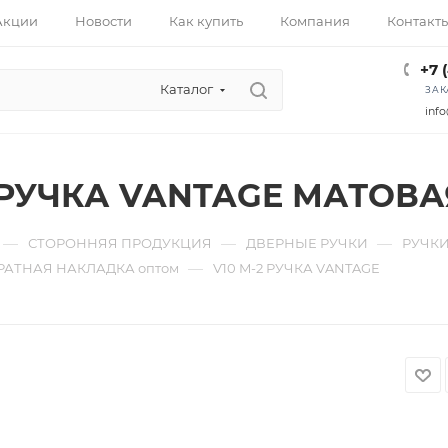
Акции
Новости
Как купить
Компания
Контакт
+7 
Каталог
ЗАК
info
2 РУЧКА VANTAGE МАТОВ
—
—
—
СТОРОННЯЯ ПРОДУКЦИЯ
ДВЕРНЫЕ РУЧКИ
РУЧКИ
—
РАТНАЯ НАКЛАДКА оптом
V10 M-2 РУЧКА VANTAGE