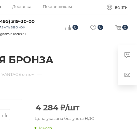
ы
Доставка
Поставщикам
ВОЙТИ
(495) 319-30-00
0
0
0
АЗАТЬ ЗВОНОК
@samir-locks.ru
АЯ БРОНЗА
—
 VANTAGE оптом
4 284
₽
/шт
Цена указана без учета НДС
Много