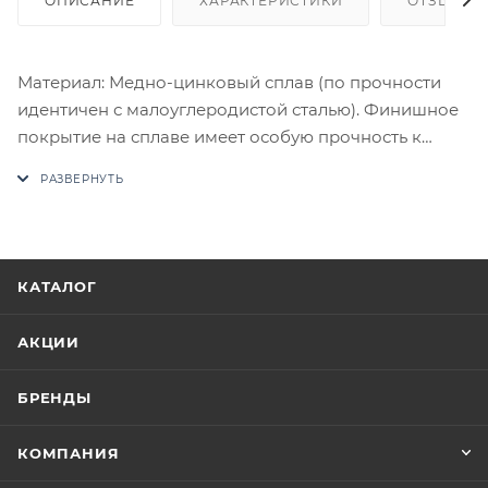
ОПИСАНИЕ
ХАРАКТЕРИСТИКИ
ОТЗЫВЫ
Материал: Медно-цинковый сплав (по прочности
идентичен с малоуглеродистой сталью). Финишное
покрытие на сплаве имеет особую прочность к
истиранию. Комплектация: Комплект ручек на 1
дверь (пара 2 шт. на обе стороны), четырехгранный
стяжной стержень, саморезы, стяжные винты,
фиксирующие потаенные винты, инструкция по
монтажу.
КАТАЛОГ
В случае отсутствия товара данного производителя
в счете может быть предложен аналог на
АКЦИИ
утверждение заказчика.
БРЕНДЫ
Цены на сайте не являются оптовыми и
окончательными. После оформления заказа
КОМПАНИЯ
приходит письмо только для подтверждения, что