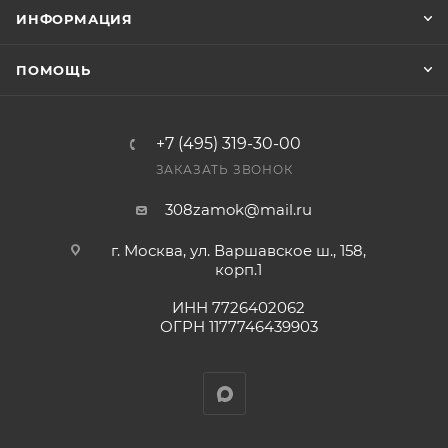
заказ был получен.
ИНФОРМАЦИЯ
Конечная цена будет отображена в высланном
ПОМОЩЬ
счете после проверки товара на наличие на складе.
Фактом подтверждения покупки будет считаться
оплата выставленного счета.
+7 (495) 319-30-00
ЗАКАЗАТЬ ЗВОНОК
308zamok@mail.ru
г. Москва, ул. Варшавское ш., 158,
корп.1
ИНН 7726402062
ОГРН 1177746439903