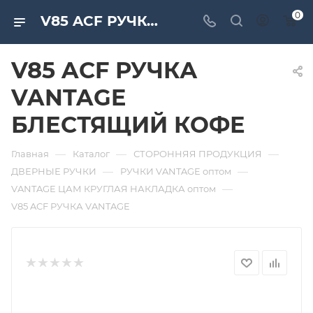
0
V85 ACF РУЧКА VANTAGE БЛЕСТЯЩИЙ КОФЕ. Дверная и мебельная фурнитура САМИР-КИЛИТ | Оптовые поставки
V85 ACF РУЧКА
VANTAGE
БЛЕСТЯЩИЙ КОФЕ
—
—
—
Главная
Каталог
СТОРОННЯЯ ПРОДУКЦИЯ
—
—
ДВЕРНЫЕ РУЧКИ
РУЧКИ VANTAGE оптом
—
VANTAGE ЦАМ КРУГЛАЯ НАКЛАДКА оптом
V85 ACF РУЧКА VANTAGE