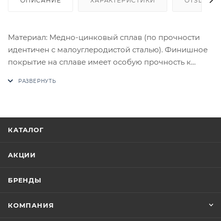
ОПИСАНИЕ
ХАРАКТЕРИСТИКИ
ОТЗЫВЫ
Материал: Медно-цинковый сплав (по прочности
идентичен с малоуглеродистой сталью). Финишное
покрытие на сплаве имеет особую прочность к
истиранию. Комплектация: Комплект ручек на 1
дверь (пара 2 шт. на обе стороны), четырехгранный
стяжной стержень, саморезы, стяжные винты,
фиксирующие потаенные винты, инструкция по
монтажу.
КАТАЛОГ
В случае отсутствия товара данного производителя
в счете может быть предложен аналог на
АКЦИИ
утверждение заказчика.
БРЕНДЫ
Цены на сайте не являются оптовыми и
окончательными. После оформления заказа
КОМПАНИЯ
приходит письмо только для подтверждения, что