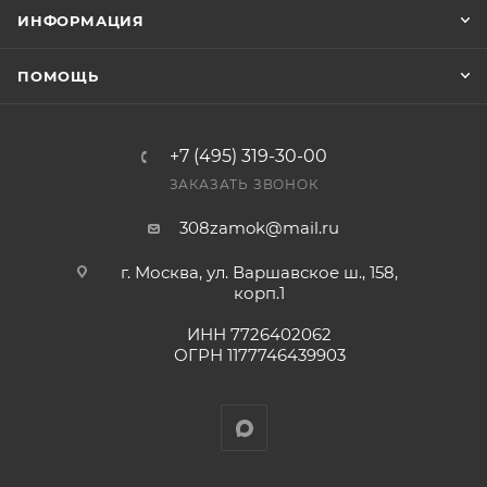
заказ был получен.
ИНФОРМАЦИЯ
Конечная цена будет отображена в высланном
ПОМОЩЬ
счете после проверки товара на наличие на складе.
Фактом подтверждения покупки будет считаться
оплата выставленного счета.
+7 (495) 319-30-00
ЗАКАЗАТЬ ЗВОНОК
308zamok@mail.ru
г. Москва, ул. Варшавское ш., 158,
корп.1
ИНН 7726402062
ОГРН 1177746439903