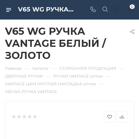
0
V65 WG РУЧКА VANTAGE БЕЛЫЙ / ЗОЛОТО. Дверная и мебельная фурнитура САМИР-КИЛИТ | Оптовые поставки
V65 WG РУЧКА
VANTAGE БЕЛЫЙ /
ЗОЛОТО
—
—
—
Главная
Каталог
СТОРОННЯЯ ПРОДУКЦИЯ
—
—
ДВЕРНЫЕ РУЧКИ
РУЧКИ VANTAGE оптом
—
VANTAGE ЦАМ КРУГЛАЯ НАКЛАДКА оптом
V65 WG РУЧКА VANTAGE