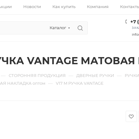
Акции
Новости
Как купить
Компания
Контакт
+7 
Каталог
ЗАК
info
РУЧКА VANTAGE МАТОВАЯ
—
—
—
СТОРОННЯЯ ПРОДУКЦИЯ
ДВЕРНЫЕ РУЧКИ
РУЧКИ
—
АЯ НАКЛАДКА оптом
V17 M РУЧКА VANTAGE