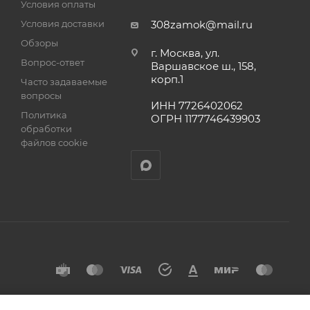
Условия оплаты
а
Условия доставки
308zamok@mail.ru
Обзоры
г. Москва, ул.
Вопрос-ответ
Варшавское ш., 158,
корп.1
Часто задаваемые
вопросы
ИНН 7726402062
Политика
ОГРН 1177746439903
обработки
файлов cookie