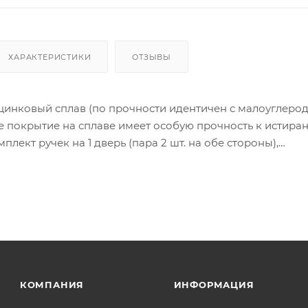
ХАРАКТЕРИСТИКИ
ОТЗЫВЫ
цинковый сплав (по прочности идентичен с малоуглеро
 покрытие на сплаве имеет особую прочность к истира
лект ручек на 1 дверь (пара 2 шт. на обе стороны),
тяжной стержень, саморезы, стяжные винты, фиксирующ
инструкция по монтажу.
ия товара данного производителя в счете может быть пр
ение заказчика.
 являются оптовыми и окончательными. После оформлени
олько для подтверждения, что заказ был получен.
КОМПАНИЯ
ИНФОРМАЦИЯ
ет отображена в высланном счете после проверки това