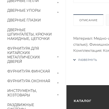
ДВЕРНЫЕ ПЕТЛИ
ДВЕРНЫЕ УПОРЫ
ДВЕРНЫЕ ГЛАЗКИ
ОПИСАНИЕ
ДВЕРНЫЕ
ШПИНГАЛЕТЫ, КРЮЧКИ
Материал: Медно-
НАКИДНЫЕ, ЦЕПОЧКИ
сталью). Финишное
ФУРНИТУРА ДЛЯ
Комплектация: Комп
КИТАЙСКИХ
четырехгранный с
МЕТАЛЛИЧЕСКИХ
ДВЕРЕЙ
потаенные винты, 
В случае отсутств
ФУРНИТУРА ФИНСКАЯ
аналог на утвержд
ФУРНИТУРА ОКОННАЯ
Цены на сайте не
ИНСТРУМЕНТЫ,
приходит письмо т
ХОЗТОВАРЫ
КАТАЛОГ
РАЗДВИЖНЫЕ
Конечная цена буд