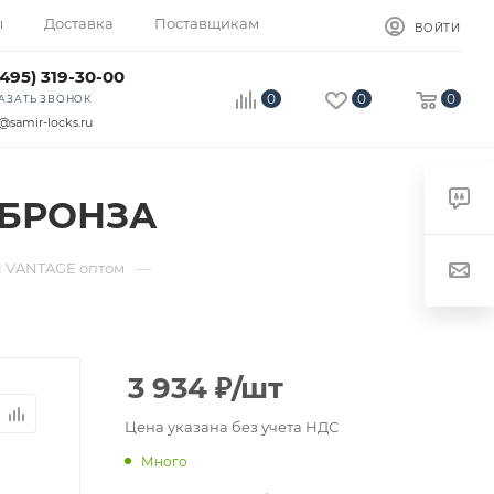
ы
Доставка
Поставщикам
ВОЙТИ
(495) 319-30-00
0
0
0
АЗАТЬ ЗВОНОК
@samir-locks.ru
 БРОНЗА
—
 VANTAGE оптом
3 934
₽
/шт
Цена указана без учета НДС
Много