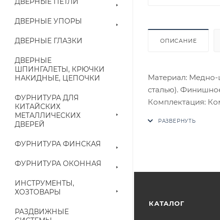
ДВЕРНЫЕ ПЕТЛИ
ДВЕРНЫЕ УПОРЫ
ДВЕРНЫЕ ГЛАЗКИ
ОПИСАНИЕ
ДВЕРНЫЕ
ШПИНГАЛЕТЫ, КРЮЧКИ
Материал: Медно-
НАКИДНЫЕ, ЦЕПОЧКИ
сталью). Финишное
ФУРНИТУРА ДЛЯ
Комплектация: Комп
КИТАЙСКИХ
четырехгранный с
МЕТАЛЛИЧЕСКИХ
ДВЕРЕЙ
потаенные винты, 
В случае отсутств
ФУРНИТУРА ФИНСКАЯ
аналог на утвержд
ФУРНИТУРА ОКОННАЯ
Цены на сайте не
ИНСТРУМЕНТЫ,
приходит письмо т
ХОЗТОВАРЫ
КАТАЛОГ
РАЗДВИЖНЫЕ
Конечная цена буд