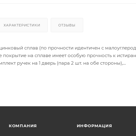
ХАРАКТЕРИСТИКИ
ОТЗЫВЫ
цинковый сплав (по прочности идентичен с малоуглеро
 покрытие на сплаве имеет особую прочность к истира
лект ручек на 1 дверь (пара 2 шт. на обе стороны),
тяжной стержень, саморезы, стяжные винты, фиксирующ
инструкция по монтажу.
ия товара данного производителя в счете может быть пр
ение заказчика.
 являются оптовыми и окончательными. После оформлени
олько для подтверждения, что заказ был получен.
КОМПАНИЯ
ИНФОРМАЦИЯ
ет отображена в высланном счете после проверки това