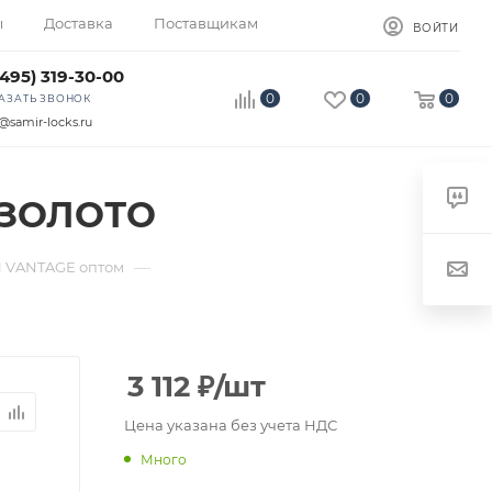
ы
Доставка
Поставщикам
ВОЙТИ
(495) 319-30-00
0
0
0
АЗАТЬ ЗВОНОК
@samir-locks.ru
 ЗОЛОТО
—
 VANTAGE оптом
3 112
₽
/шт
Цена указана без учета НДС
Много