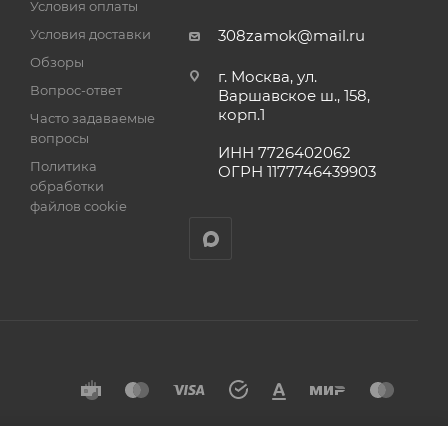
Условия оплаты
а
Условия доставки
308zamok@mail.ru
Обзоры
г. Москва, ул.
Вопрос-ответ
Варшавское ш., 158,
корп.1
Часто задаваемые
вопросы
ИНН 7726402062
Политика
ОГРН 1177746439903
обработки
файлов cookie