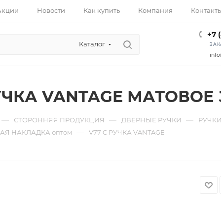
Акции
Новости
Как купить
Компания
Контакт
+7 
Каталог
ЗАК
info
РУЧКА VANTAGE МАТОВОЕ
—
—
—
СТОРОННЯЯ ПРОДУКЦИЯ
ДВЕРНЫЕ РУЧКИ
РУЧКИ
—
АЯ НАКЛАДКА оптом
V77 C РУЧКА VANTAGE