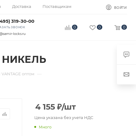
ы
Доставка
Поставщикам
ВОЙТИ
(495) 319-30-00
0
0
0
АЗАТЬ ЗВОНОК
@samir-locks.ru
 НИКЕЛЬ
—
 VANTAGE оптом
4 155
₽
/шт
Цена указана без учета НДС
Много