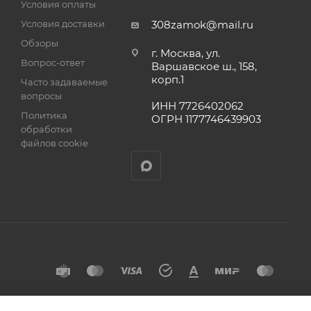
Условия оплаты
а
Условия доставки
308zamok@mail.ru
Обзоры
г. Москва, ул.
Вопрос-ответ
Варшавское ш., 158,
корп.1
Часто задаваемые
вопросы
ИНН 7726402062
Политика
ОГРН 1177746439903
обработки
файлов cookie