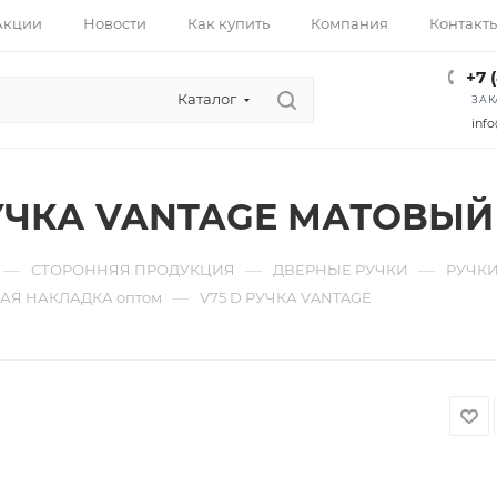
Акции
Новости
Как купить
Компания
Контакт
+7 
Каталог
ЗАК
info
РУЧКА VANTAGE МАТОВЫЙ
—
—
—
СТОРОННЯЯ ПРОДУКЦИЯ
ДВЕРНЫЕ РУЧКИ
РУЧКИ
—
АЯ НАКЛАДКА оптом
V75 D РУЧКА VANTAGE