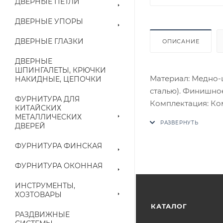
ДВЕРНЫЕ ПЕТЛИ
ДВЕРНЫЕ УПОРЫ
ДВЕРНЫЕ ГЛАЗКИ
ОПИСАНИЕ
ДВЕРНЫЕ
ШПИНГАЛЕТЫ, КРЮЧКИ
Материал: Медно-
НАКИДНЫЕ, ЦЕПОЧКИ
сталью). Финишное
ФУРНИТУРА ДЛЯ
Комплектация: Комп
КИТАЙСКИХ
четырехгранный с
МЕТАЛЛИЧЕСКИХ
ДВЕРЕЙ
потаенные винты, 
В случае отсутств
ФУРНИТУРА ФИНСКАЯ
аналог на утвержд
ФУРНИТУРА ОКОННАЯ
Цены на сайте не
ИНСТРУМЕНТЫ,
приходит письмо т
ХОЗТОВАРЫ
КАТАЛОГ
РАЗДВИЖНЫЕ
Конечная цена буд