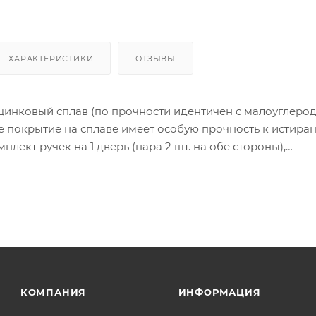
ХАРАКТЕРИСТИКИ
ОТЗЫВЫ
цинковый сплав (по прочности идентичен с малоуглеро
 покрытие на сплаве имеет особую прочность к истира
лект ручек на 1 дверь (пара 2 шт. на обе стороны),
тяжной стержень, саморезы, стяжные винты, фиксирующ
инструкция по монтажу.
ия товара данного производителя в счете может быть пр
ение заказчика.
 являются оптовыми и окончательными. После оформлени
олько для подтверждения, что заказ был получен.
КОМПАНИЯ
ИНФОРМАЦИЯ
ет отображена в высланном счете после проверки това