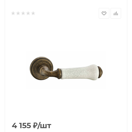
4 155
₽
/шт