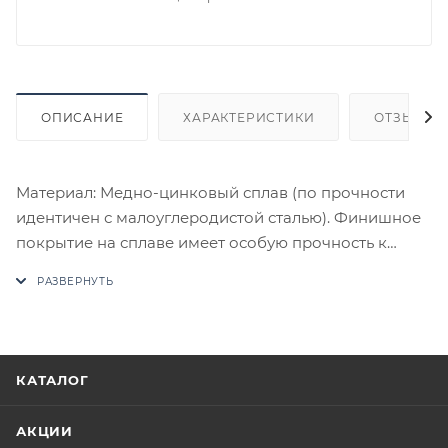
ОПИСАНИЕ
ХАРАКТЕРИСТИКИ
ОТЗЫВЫ
Материал: Медно-цинковый сплав (по прочности
идентичен с малоуглеродистой сталью). Финишное
покрытие на сплаве имеет особую прочность к
истиранию. Комплектация: Комплект ручек на 1
дверь (пара 2 шт. на обе стороны), четырехгранный
стяжной стержень, саморезы, стяжные винты,
фиксирующие потаенные винты, инструкция по
монтажу.
КАТАЛОГ
В случае отсутствия товара данного производителя
в счете может быть предложен аналог на
АКЦИИ
утверждение заказчика.