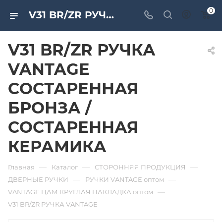
0
V31 BR/ZR РУЧКА VANTAGE СОСТАРЕННАЯ БРОНЗА / СОСТАРЕННАЯ КЕРАМИКА. Дверная и мебельная фурнитура САМИР-КИЛИТ | Оптовые поставки
V31 BR/ZR РУЧКА
VANTAGE
СОСТАРЕННАЯ
БРОНЗА /
СОСТАРЕННАЯ
КЕРАМИКА
—
—
—
Главная
Каталог
СТОРОННЯЯ ПРОДУКЦИЯ
—
—
ДВЕРНЫЕ РУЧКИ
РУЧКИ VANTAGE оптом
—
VANTAGE ЦАМ КРУГЛАЯ НАКЛАДКА оптом
V31 BR/ZR РУЧКА VANTAGE