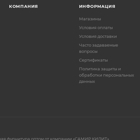
КОМПАНИЯ
ИНФОРМАЦИЯ
ет отображена в высланном счете после проверки това
. Фактом подтверждения покупки будет считаться оплат
Магазины
та.
Условия оплаты
Условия доставки
Часто задаваемые
вопросы
Сертификаты
Политика защиты и
обработки персональных
данных
рная фурнитура оптом от компании «САМИР КИЛИТ»