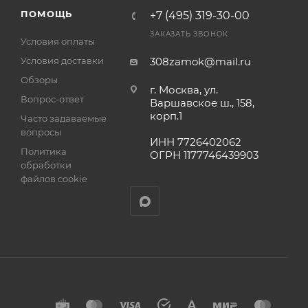
ПОМОЩЬ
+7 (495) 319-30-00
ра на
а
ЗАКАЗАТЬ ЗВОНОК
Условия оплаты
Условия доставки
308zamok@mail.ru
Обзоры
г. Москва, ул.
Вопрос-ответ
Варшавское ш., 158,
корп.1
Часто задаваемые
вопросы
ИНН 7726402062
Политика
ОГРН 1177746439903
обработки
файлов cookie