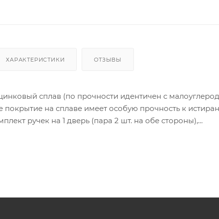
ХАРАКТЕРИСТИКИ
ОТЗЫВЫ
цинковый сплав (по прочности идентичен с малоуглеро
 покрытие на сплаве имеет особую прочность к истира
лект ручек на 1 дверь (пара 2 шт. на обе стороны),
тяжной стержень, саморезы, стяжные винты, фиксирующ
инструкция по монтажу.
ия товара данного производителя в счете может быть пр
ение заказчика.
 являются оптовыми и окончательными. После оформлени
олько для подтверждения, что заказ был получен.