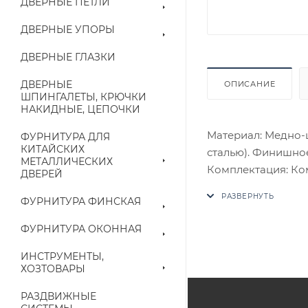
ДВЕРНЫЕ ПЕТЛИ
ДВЕРНЫЕ УПОРЫ
ДВЕРНЫЕ ГЛАЗКИ
ДВЕРНЫЕ
ОПИСАНИЕ
ШПИНГАЛЕТЫ, КРЮЧКИ
НАКИДНЫЕ, ЦЕПОЧКИ
Материал: Медно-
ФУРНИТУРА ДЛЯ
КИТАЙСКИХ
сталью). Финишное
МЕТАЛЛИЧЕСКИХ
Комплектация: Комп
ДВЕРЕЙ
четырехгранный с
ФУРНИТУРА ФИНСКАЯ
потаенные винты, 
В случае отсутств
ФУРНИТУРА ОКОННАЯ
аналог на утвержд
ИНСТРУМЕНТЫ,
ХОЗТОВАРЫ
Цены на сайте не
приходит письмо т
РАЗДВИЖНЫЕ