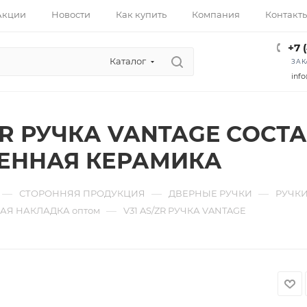
Акции
Новости
Как купить
Компания
Контакт
+7 
Каталог
ЗАК
info
ZR РУЧКА VANTAGE СОСТ
ЕННАЯ КЕРАМИКА
—
—
—
СТОРОННЯЯ ПРОДУКЦИЯ
ДВЕРНЫЕ РУЧКИ
РУЧКИ
—
АЯ НАКЛАДКА оптом
V31 AS/ZR РУЧКА VANTAGE