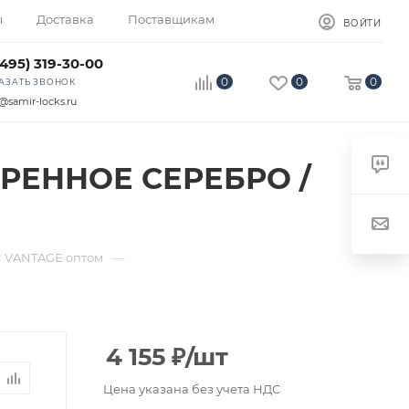
ы
Доставка
Поставщикам
ВОЙТИ
(495) 319-30-00
0
0
0
АЗАТЬ ЗВОНОК
@samir-locks.ru
АРЕННОЕ СЕРЕБРО /
—
 VANTAGE оптом
4 155
₽
/шт
Цена указана без учета НДС