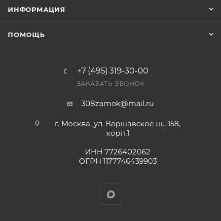
заказ был получен.
ИНФОРМАЦИЯ
Конечная цена будет отображена в высланном
ПОМОЩЬ
счете после проверки товара на наличие на складе.
Фактом подтверждения покупки будет считаться
оплата выставленного счета.
+7 (495) 319-30-00
ЗАКАЗАТЬ ЗВОНОК
308zamok@mail.ru
г. Москва, ул. Варшавское ш., 158,
корп.1
ИНН 7726402062
ОГРН 1177746439903