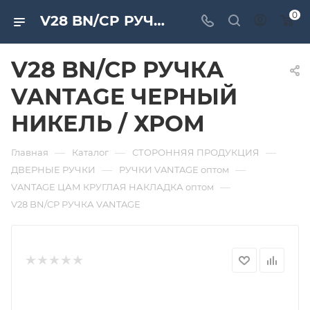
0
V28 BN/CP РУЧКА VANTAGE ЧЕРНЫЙ НИКЕЛЬ / ХРОМ. Дверная и мебельная фурнитура САМИР-КИЛИТ | Оптовые поставки
V28 BN/CP РУЧКА
VANTAGE ЧЕРНЫЙ
НИКЕЛЬ / ХРОМ
—
—
—
Главная
Каталог
СТОРОННЯЯ ПРОДУКЦИЯ
—
—
ДВЕРНЫЕ РУЧКИ
РУЧКИ VANTAGE оптом
—
VANTAGE ЦАМ КРУГЛАЯ НАКЛАДКА оптом
V28 BN/CP РУЧКА VANTAGE