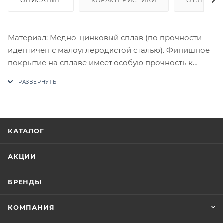
ОПИСАНИЕ
ХАРАКТЕРИСТИКИ
ОТЗЫВЫ
Материал: Медно-цинковый сплав (по прочности
идентичен с малоуглеродистой сталью). Финишное
покрытие на сплаве имеет особую прочность к
истиранию. Комплектация: Комплект ручек на 1
дверь (пара 2 шт. на обе стороны), четырехгранный
стяжной стержень, саморезы, стяжные винты,
фиксирующие потаенные винты, инструкция по
монтажу.
КАТАЛОГ
В случае отсутствия товара данного производителя
в счете может быть предложен аналог на
АКЦИИ
утверждение заказчика.
БРЕНДЫ
Цены на сайте не являются оптовыми и
окончательными. После оформления заказа
КОМПАНИЯ
приходит письмо только для подтверждения, что